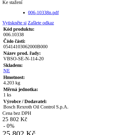
Ke stažení
006-10338n.pdf
Vytiskněte si
Zašlete odkaz
Kód produktu:
006.10338
Číslo části:
05414103062000B000
Název prod. řady:
VBSO-SE-N-114-20
Skladem:
NE
Hmotnost:
4.203 kg
Měrná jednotka:
1 ks
Výrobce / Dodavatel:
Bosch Rexroth Oil Control S.p.A.
Cena bez DPH
25 802 Kč
- 0%
25 802 Kč