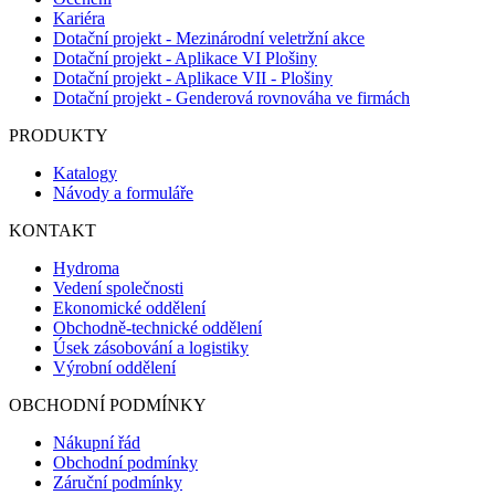
Kariéra
Dotační projekt - Mezinárodní veletržní akce
Dotační projekt - Aplikace VI Plošiny
Dotační projekt - Aplikace VII - Plošiny
Dotační projekt - Genderová rovnováha ve firmách
PRODUKTY
Katalogy
Návody a formuláře
KONTAKT
Hydroma
Vedení společnosti
Ekonomické oddělení
Obchodně-technické oddělení
Úsek zásobování a logistiky
Výrobní oddělení
OBCHODNÍ PODMÍNKY
Nákupní řád
Obchodní podmínky
Záruční podmínky