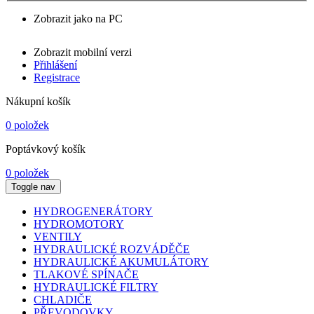
Zobrazit jako na PC
Zobrazit mobilní verzi
Přihlášení
Registrace
Nákupní košík
0 položek
Poptávkový košík
0 položek
Toggle nav
HYDROGENERÁTORY
HYDROMOTORY
VENTILY
HYDRAULICKÉ ROZVÁDĚČE
HYDRAULICKÉ AKUMULÁTORY
TLAKOVÉ SPÍNAČE
HYDRAULICKÉ FILTRY
CHLADIČE
PŘEVODOVKY