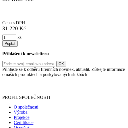
Cena s DPH
31 220 Kč
ks
Poptat
Přihlášení k newsletteru
Přihlaste se k odběru firemních novinek, aktualit. Získejte informace
o našich produktech a poskytovaných službách
Informace o zpracování vašich osobních údajů, které jste do
registračního formuláře vyplnili, naleznete
zde
.
PROFIL SPOLEČNOSTI
O společnosti
Výroba
Projekce
Certifikace
Ocenění