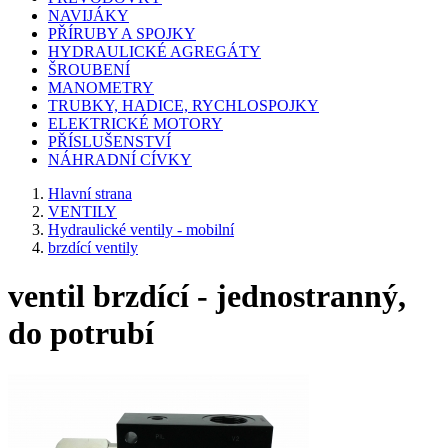
NAVIJÁKY
PŘÍRUBY A SPOJKY
HYDRAULICKÉ AGREGÁTY
ŠROUBENÍ
MANOMETRY
TRUBKY, HADICE, RYCHLOSPOJKY
ELEKTRICKÉ MOTORY
PŘÍSLUŠENSTVÍ
NÁHRADNÍ CÍVKY
Hlavní strana
VENTILY
Hydraulické ventily - mobilní
brzdící ventily
ventil brzdící - jednostranný,
do potrubí