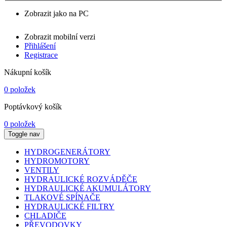
Zobrazit jako na PC
Zobrazit mobilní verzi
Přihlášení
Registrace
Nákupní košík
0 položek
Poptávkový košík
0 položek
Toggle nav
HYDROGENERÁTORY
HYDROMOTORY
VENTILY
HYDRAULICKÉ ROZVÁDĚČE
HYDRAULICKÉ AKUMULÁTORY
TLAKOVÉ SPÍNAČE
HYDRAULICKÉ FILTRY
CHLADIČE
PŘEVODOVKY