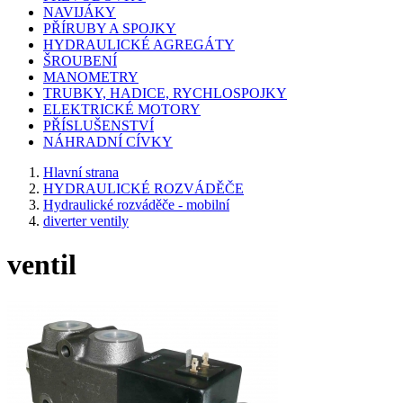
NAVIJÁKY
PŘÍRUBY A SPOJKY
HYDRAULICKÉ AGREGÁTY
ŠROUBENÍ
MANOMETRY
TRUBKY, HADICE, RYCHLOSPOJKY
ELEKTRICKÉ MOTORY
PŘÍSLUŠENSTVÍ
NÁHRADNÍ CÍVKY
Hlavní strana
HYDRAULICKÉ ROZVÁDĚČE
Hydraulické rozváděče - mobilní
diverter ventily
ventil