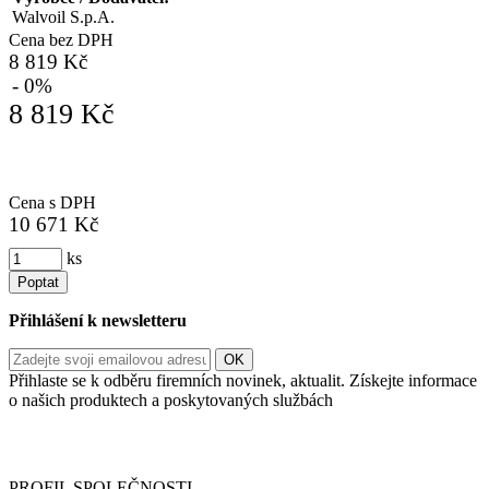
Walvoil S.p.A.
Cena bez DPH
8 819 Kč
- 0%
8 819 Kč
Cena s DPH
10 671 Kč
ks
Poptat
Přihlášení k newsletteru
Přihlaste se k odběru firemních novinek, aktualit. Získejte informace
o našich produktech a poskytovaných službách
Informace o zpracování vašich osobních údajů, které jste do
registračního formuláře vyplnili, naleznete
zde
.
PROFIL SPOLEČNOSTI