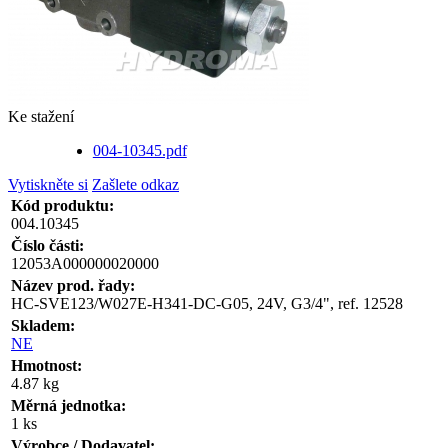
Ke stažení
004-10345.pdf
Vytiskněte si
Zašlete odkaz
Kód produktu:
004.10345
Číslo části:
12053A000000020000
Název prod. řady:
HC-SVE123/W027E-H341-DC-G05, 24V, G3/4", ref. 12528
Skladem:
NE
Hmotnost:
4.87 kg
Měrná jednotka:
1 ks
Výrobce / Dodavatel: