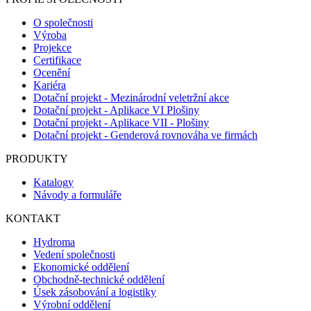
O společnosti
Výroba
Projekce
Certifikace
Ocenění
Kariéra
Dotační projekt - Mezinárodní veletržní akce
Dotační projekt - Aplikace VI Plošiny
Dotační projekt - Aplikace VII - Plošiny
Dotační projekt - Genderová rovnováha ve firmách
PRODUKTY
Katalogy
Návody a formuláře
KONTAKT
Hydroma
Vedení společnosti
Ekonomické oddělení
Obchodně-technické oddělení
Úsek zásobování a logistiky
Výrobní oddělení