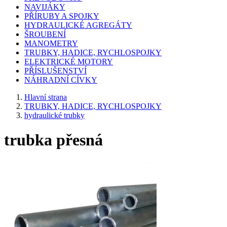
NAVIJÁKY
PŘÍRUBY A SPOJKY
HYDRAULICKÉ AGREGÁTY
ŠROUBENÍ
MANOMETRY
TRUBKY, HADICE, RYCHLOSPOJKY
ELEKTRICKÉ MOTORY
PŘÍSLUŠENSTVÍ
NÁHRADNÍ CÍVKY
Hlavní strana
TRUBKY, HADICE, RYCHLOSPOJKY
hydraulické trubky
trubka přesná