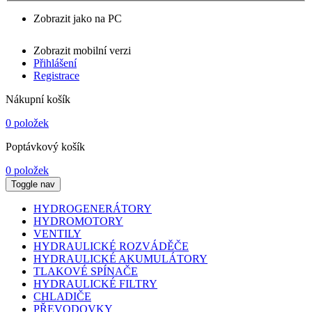
Zobrazit jako na PC
Zobrazit mobilní verzi
Přihlášení
Registrace
Nákupní košík
0 položek
Poptávkový košík
0 položek
Toggle nav
HYDROGENERÁTORY
HYDROMOTORY
VENTILY
HYDRAULICKÉ ROZVÁDĚČE
HYDRAULICKÉ AKUMULÁTORY
TLAKOVÉ SPÍNAČE
HYDRAULICKÉ FILTRY
CHLADIČE
PŘEVODOVKY