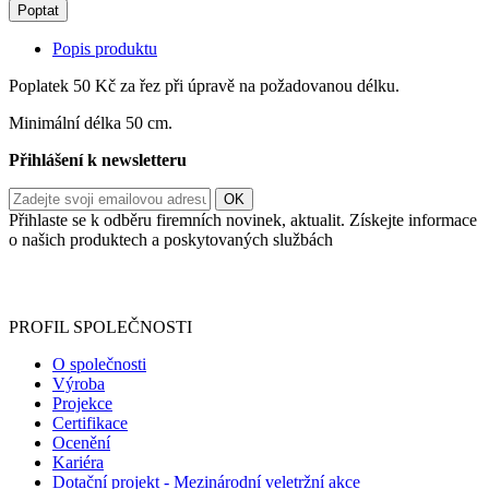
Poptat
Popis produktu
Poplatek 50 Kč za řez při úpravě na požadovanou délku.
Minimální délka 50 cm.
Přihlášení k newsletteru
Přihlaste se k odběru firemních novinek, aktualit. Získejte informace
o našich produktech a poskytovaných službách
Informace o zpracování vašich osobních údajů, které jste do
registračního formuláře vyplnili, naleznete
zde
.
PROFIL SPOLEČNOSTI
O společnosti
Výroba
Projekce
Certifikace
Ocenění
Kariéra
Dotační projekt - Mezinárodní veletržní akce