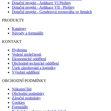
Dotační projekt - Aplikace VI Plošiny
Dotační projekt - Aplikace VII - Plošiny
Dotační projekt - Genderová rovnováha ve firmách
PRODUKTY
Katalogy
Návody a formuláře
KONTAKT
Hydroma
Vedení společnosti
Ekonomické oddělení
Obchodně-technické oddělení
Úsek zásobování a logistiky
Výrobní oddělení
OBCHODNÍ PODMÍNKY
Nákupní řád
Obchodní podmínky
Záruční podmínky
Cookies
Formuláře