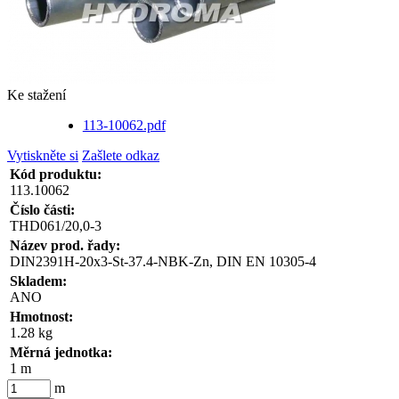
Ke stažení
113-10062.pdf
Vytiskněte si
Zašlete odkaz
Kód produktu:
113.10062
Číslo části:
THD061/20,0-3
Název prod. řady:
DIN2391H-20x3-St-37.4-NBK-Zn, DIN EN 10305-4
Skladem:
ANO
Hmotnost:
1.28 kg
Měrná jednotka:
1 m
m