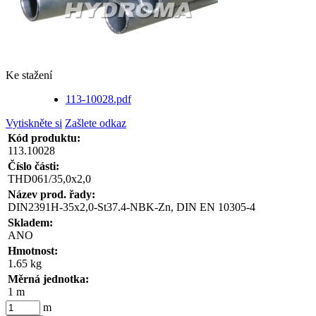
Ke stažení
113-10028.pdf
Vytiskněte si
Zašlete odkaz
Kód produktu:
113.10028
Číslo části:
THD061/35,0x2,0
Název prod. řady:
DIN2391H-35x2,0-St37.4-NBK-Zn, DIN EN 10305-4
Skladem:
ANO
Hmotnost:
1.65 kg
Měrná jednotka:
1 m
m