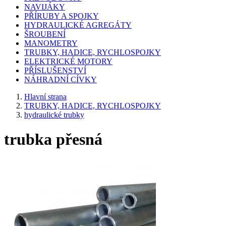
NAVIJÁKY
PŘÍRUBY A SPOJKY
HYDRAULICKÉ AGREGÁTY
ŠROUBENÍ
MANOMETRY
TRUBKY, HADICE, RYCHLOSPOJKY
ELEKTRICKÉ MOTORY
PŘÍSLUŠENSTVÍ
NÁHRADNÍ CÍVKY
Hlavní strana
TRUBKY, HADICE, RYCHLOSPOJKY
hydraulické trubky
trubka přesná