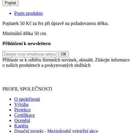
Poptat
Popis produktu
Poplatek 50 Kč za řez při úpravě na požadovanou délku.
Minimální délka 50 cm.
Přihlášení k newsletteru
Přihlaste se k odběru firemních novinek, aktualit. Získejte informace
o našich produktech a poskytovaných službách
Informace o zpracování vašich osobních údajů, které jste do
registračního formuláře vyplnili, naleznete
zde
.
PROFIL SPOLEČNOSTI
O společnosti
Výroba
Projekce
Certifikace
Ocenění
Kariéra
Dotační projekt - Mezinárodní veletržní akce