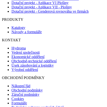
Dotační projekt - Aplikace VI Plošiny
Dotační projekt - Aplikace VII - Plošiny
Dotační projekt - Genderová rovnováha ve firmách
PRODUKTY
Katalogy
Návody a formuláře
KONTAKT
Hydroma
Vedení společnosti
Ekonomické oddělení
Obchodně-technické oddělení
Úsek zásobování a logistiky
Výrobní oddělení
OBCHODNÍ PODMÍNKY
Nákupní řád
Obchodní podmínky
Záruční podmínky
Cookies
Formuláře