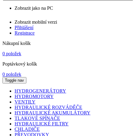
Zobrazit jako na PC
Zobrazit mobilní verzi
Přihlášení
Registrace
Nákupní košík
0 položek
Poptávkový košík
0 položek
Toggle nav
HYDROGENERÁTORY
HYDROMOTORY
VENTILY
HYDRAULICKÉ ROZVÁDĚČE
HYDRAULICKÉ AKUMULÁTORY
TLAKOVÉ SPÍNAČE
HYDRAULICKÉ FILTRY
CHLADIČE
PŘEVODOVKY