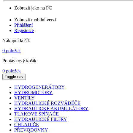
Zobrazit jako na PC
Zobrazit mobilní verzi
Přihlášení
Registrace
Nákupní košík
0 položek
Poptávkový košík
0 položek
Toggle nav
HYDROGENERÁTORY
HYDROMOTORY
VENTILY
HYDRAULICKÉ ROZVÁDĚČE
HYDRAULICKÉ AKUMULÁTORY
TLAKOVÉ SPÍNAČE
HYDRAULICKÉ FILTRY
CHLADIČE
PŘEVODOVKY