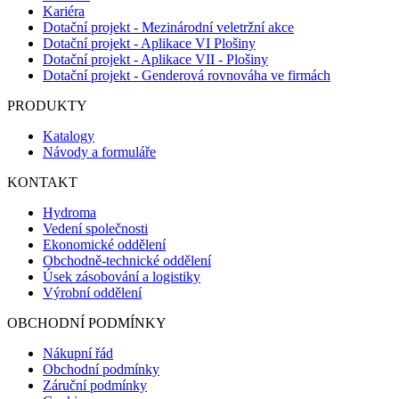
Kariéra
Dotační projekt - Mezinárodní veletržní akce
Dotační projekt - Aplikace VI Plošiny
Dotační projekt - Aplikace VII - Plošiny
Dotační projekt - Genderová rovnováha ve firmách
PRODUKTY
Katalogy
Návody a formuláře
KONTAKT
Hydroma
Vedení společnosti
Ekonomické oddělení
Obchodně-technické oddělení
Úsek zásobování a logistiky
Výrobní oddělení
OBCHODNÍ PODMÍNKY
Nákupní řád
Obchodní podmínky
Záruční podmínky