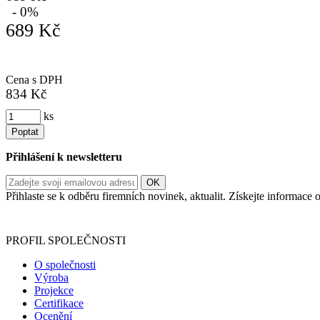
- 0%
689 Kč
Cena s DPH
834 Kč
ks
Poptat
Přihlášení k newsletteru
Přihlaste se k odběru firemních novinek, aktualit. Získejte informac
Informace o zpracování vašich osobních údajů, které jste do r
PROFIL SPOLEČNOSTI
O společnosti
Výroba
Projekce
Certifikace
Ocenění