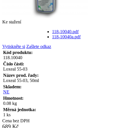
Ke stažení
118-10040.pdf
118-10040a.pdf
Vytiskněte si
Zašlete odkaz
Kód produktu:
118.10040
Číslo části:
Loxeal 55-03
Název prod. řady:
Loxeal 55-03, 50ml
Skladem:
NE
Hmotnost:
0.08 kg
Měrná jednotka:
1 ks
Cena bez DPH
689 Kč