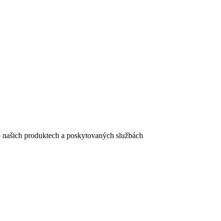
e o našich produktech a poskytovaných službách
egistračního formuláře vyplnili, naleznete
zde
.