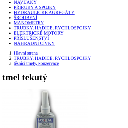
NAVIJÁKY
PŘÍRUBY A SPOJKY
HYDRAULICKÉ AGREGÁTY
ŠROUBENÍ
MANOMETRY
TRUBKY, HADICE, RYCHLOSPOJKY
ELEKTRICKÉ MOTORY
PŘÍSLUŠENSTVÍ
NÁHRADNÍ CÍVKY
Hlavní strana
TRUBKY, HADICE, RYCHLOSPOJKY
těsnící tmely, konzervace
tmel tekutý