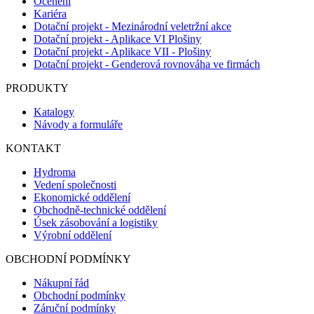
Ocenění
Kariéra
Dotační projekt - Mezinárodní veletržní akce
Dotační projekt - Aplikace VI Plošiny
Dotační projekt - Aplikace VII - Plošiny
Dotační projekt - Genderová rovnováha ve firmách
PRODUKTY
Katalogy
Návody a formuláře
KONTAKT
Hydroma
Vedení společnosti
Ekonomické oddělení
Obchodně-technické oddělení
Úsek zásobování a logistiky
Výrobní oddělení
OBCHODNÍ PODMÍNKY
Nákupní řád
Obchodní podmínky
Záruční podmínky