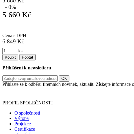
5 660 Kč
- 0%
5 660 Kč
Cena s DPH
6 849 Kč
ks
Koupit
Poptat
Přihlášení k newsletteru
Přihlaste se k odběru firemních novinek, aktualit. Získejte informac
Informace o zpracování vašich osobních údajů, které jste do r
PROFIL SPOLEČNOSTI
O společnosti
Výroba
Projekce
Certifikace