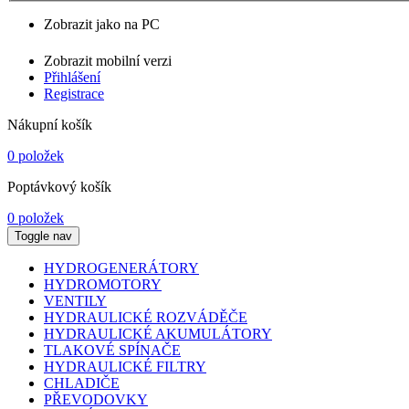
Zobrazit jako na PC
Zobrazit mobilní verzi
Přihlášení
Registrace
Nákupní košík
0 položek
Poptávkový košík
0 položek
Toggle nav
HYDROGENERÁTORY
HYDROMOTORY
VENTILY
HYDRAULICKÉ ROZVÁDĚČE
HYDRAULICKÉ AKUMULÁTORY
TLAKOVÉ SPÍNAČE
HYDRAULICKÉ FILTRY
CHLADIČE
PŘEVODOVKY