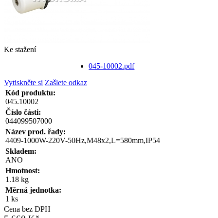
Ke stažení
045-10002.pdf
Vytiskněte si
Zašlete odkaz
Kód produktu:
045.10002
Číslo části:
044099507000
Název prod. řady:
4409-1000W-220V-50Hz,M48x2,L=580mm,IP54
Skladem:
ANO
Hmotnost:
1.18 kg
Měrná jednotka:
1 ks
Cena bez DPH