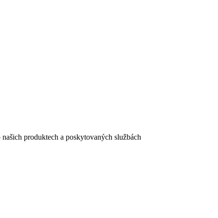
e o našich produktech a poskytovaných službách
egistračního formuláře vyplnili, naleznete
zde
.