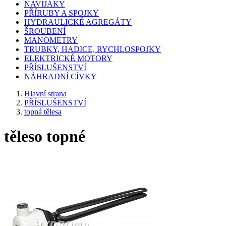
NAVIJÁKY
PŘÍRUBY A SPOJKY
HYDRAULICKÉ AGREGÁTY
ŠROUBENÍ
MANOMETRY
TRUBKY, HADICE, RYCHLOSPOJKY
ELEKTRICKÉ MOTORY
PŘÍSLUŠENSTVÍ
NÁHRADNÍ CÍVKY
Hlavní strana
PŘÍSLUŠENSTVÍ
topná tělesa
těleso topné