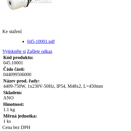
Ke stažení
045-10001.pdf
Vytiskněte si
Zašlete odkaz
Kód produktu:
045.10001
Číslo části:
044099506000
Název prod. řady:
4409-750W, 1x230V-50Hz, IP54, M48x2, L=450mm
Skladem:
ANO
Hmotnost:
1.1 kg
Měrná jednotka:
1 ks
Cena bez DPH