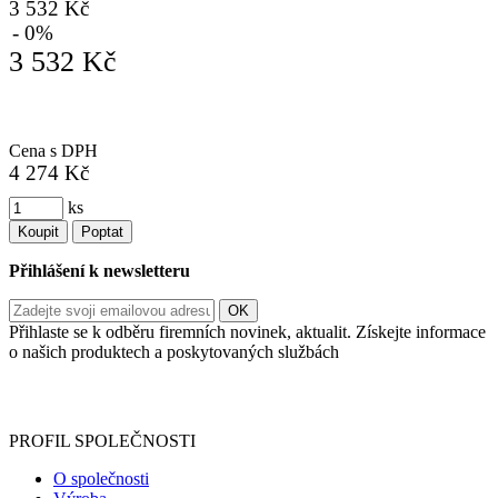
3 532 Kč
- 0%
3 532 Kč
Cena s DPH
4 274 Kč
ks
Koupit
Poptat
Přihlášení k newsletteru
Přihlaste se k odběru firemních novinek, aktualit. Získejte informace
o našich produktech a poskytovaných službách
Informace o zpracování vašich osobních údajů, které jste do
registračního formuláře vyplnili, naleznete
zde
.
PROFIL SPOLEČNOSTI
O společnosti