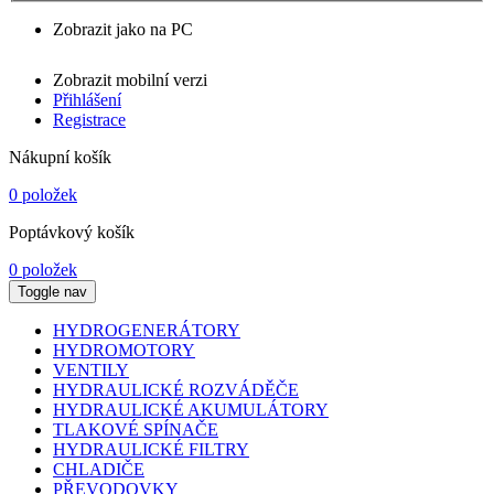
Zobrazit jako na PC
Zobrazit mobilní verzi
Přihlášení
Registrace
Nákupní košík
0 položek
Poptávkový košík
0 položek
Toggle nav
HYDROGENERÁTORY
HYDROMOTORY
VENTILY
HYDRAULICKÉ ROZVÁDĚČE
HYDRAULICKÉ AKUMULÁTORY
TLAKOVÉ SPÍNAČE
HYDRAULICKÉ FILTRY
CHLADIČE
PŘEVODOVKY