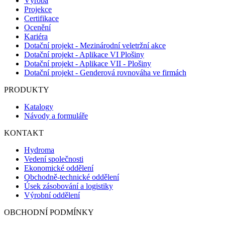
Výroba
Projekce
Certifikace
Ocenění
Kariéra
Dotační projekt - Mezinárodní veletržní akce
Dotační projekt - Aplikace VI Plošiny
Dotační projekt - Aplikace VII - Plošiny
Dotační projekt - Genderová rovnováha ve firmách
PRODUKTY
Katalogy
Návody a formuláře
KONTAKT
Hydroma
Vedení společnosti
Ekonomické oddělení
Obchodně-technické oddělení
Úsek zásobování a logistiky
Výrobní oddělení
OBCHODNÍ PODMÍNKY