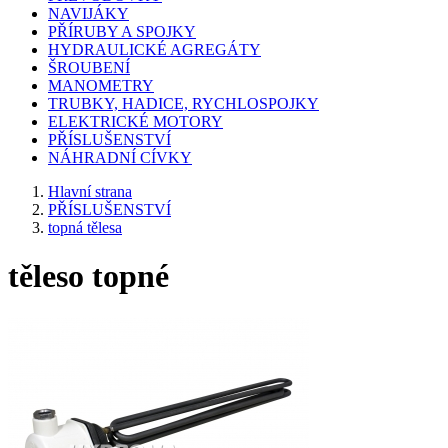
NAVIJÁKY
PŘÍRUBY A SPOJKY
HYDRAULICKÉ AGREGÁTY
ŠROUBENÍ
MANOMETRY
TRUBKY, HADICE, RYCHLOSPOJKY
ELEKTRICKÉ MOTORY
PŘÍSLUŠENSTVÍ
NÁHRADNÍ CÍVKY
Hlavní strana
PŘÍSLUŠENSTVÍ
topná tělesa
těleso topné