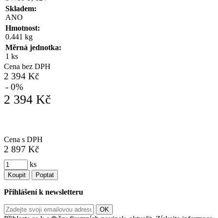
Skladem:
ANO
Hmotnost:
0.441 kg
Měrná jednotka:
1 ks
Cena bez DPH
2 394 Kč
- 0%
2 394 Kč
Cena s DPH
2 897 Kč
ks
Koupit
Poptat
Přihlášení k newsletteru