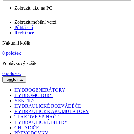
Zobrazit jako na PC
Zobrazit mobilní verzi
Přihlášení
Registrace
Nákupní košík
0 položek
Poptávkový košík
0 položek
Toggle nav
HYDROGENERÁTORY
HYDROMOTORY
VENTILY
HYDRAULICKÉ ROZVÁDĚČE
HYDRAULICKÉ AKUMULÁTORY
TLAKOVÉ SPÍNAČE
HYDRAULICKÉ FILTRY
CHLADIČE
PŘEVODOVKY