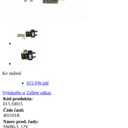
Ke stažení
015-SW.pdf
Vytiskněte si
Zašlete odkaz
Kód produktu:
015.10015
Číslo části:
401101B
Název prod. řady:
SW80-3, 12V