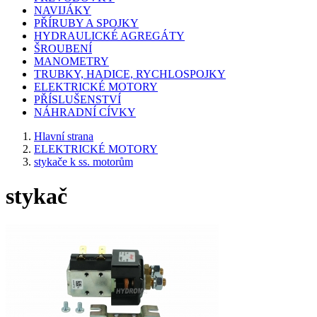
NAVIJÁKY
PŘÍRUBY A SPOJKY
HYDRAULICKÉ AGREGÁTY
ŠROUBENÍ
MANOMETRY
TRUBKY, HADICE, RYCHLOSPOJKY
ELEKTRICKÉ MOTORY
PŘÍSLUŠENSTVÍ
NÁHRADNÍ CÍVKY
Hlavní strana
ELEKTRICKÉ MOTORY
stykače k ss. motorům
stykač