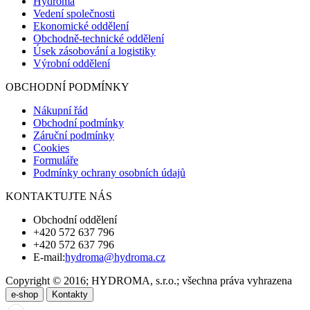
Hydroma
Vedení společnosti
Ekonomické oddělení
Obchodně-technické oddělení
Úsek zásobování a logistiky
Výrobní oddělení
OBCHODNÍ PODMÍNKY
Nákupní řád
Obchodní podmínky
Záruční podmínky
Cookies
Formuláře
Podmínky ochrany osobních údajů
KONTAKTUJTE NÁS
Obchodní oddělení
+420 572 637 796
+420 572 637 796
E-mail:
hydroma@hydroma.cz
Copyright © 2016; HYDROMA, s.r.o.; všechna práva vyhrazena
e-shop
Kontakty