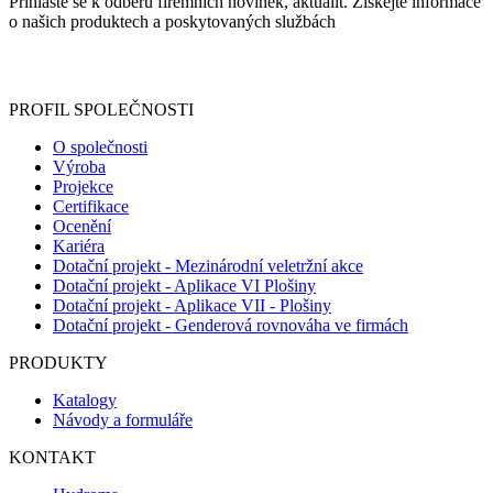
Přihlaste se k odběru firemních novinek, aktualit. Získejte informace
o našich produktech a poskytovaných službách
Informace o zpracování vašich osobních údajů, které jste do
registračního formuláře vyplnili, naleznete
zde
.
PROFIL SPOLEČNOSTI
O společnosti
Výroba
Projekce
Certifikace
Ocenění
Kariéra
Dotační projekt - Mezinárodní veletržní akce
Dotační projekt - Aplikace VI Plošiny
Dotační projekt - Aplikace VII - Plošiny
Dotační projekt - Genderová rovnováha ve firmách
PRODUKTY
Katalogy
Návody a formuláře
KONTAKT