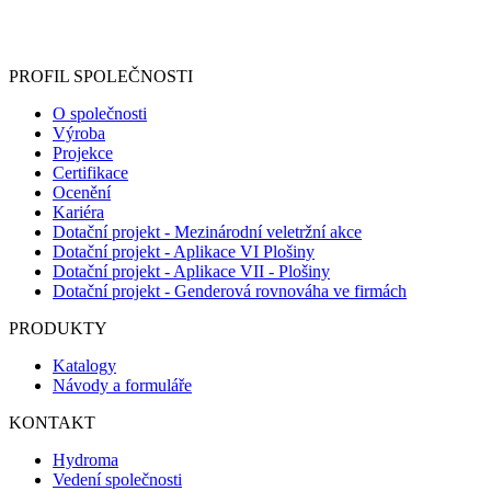
Informace o zpracování vašich osobních údajů, které jste do
registračního formuláře vyplnili, naleznete
zde
.
PROFIL SPOLEČNOSTI
O společnosti
Výroba
Projekce
Certifikace
Ocenění
Kariéra
Dotační projekt - Mezinárodní veletržní akce
Dotační projekt - Aplikace VI Plošiny
Dotační projekt - Aplikace VII - Plošiny
Dotační projekt - Genderová rovnováha ve firmách
PRODUKTY
Katalogy
Návody a formuláře
KONTAKT
Hydroma
Vedení společnosti