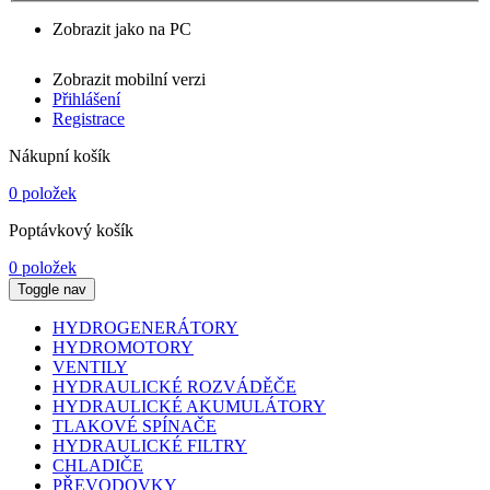
Zobrazit jako na PC
Zobrazit mobilní verzi
Přihlášení
Registrace
Nákupní košík
0 položek
Poptávkový košík
0 položek
Toggle nav
HYDROGENERÁTORY
HYDROMOTORY
VENTILY
HYDRAULICKÉ ROZVÁDĚČE
HYDRAULICKÉ AKUMULÁTORY
TLAKOVÉ SPÍNAČE
HYDRAULICKÉ FILTRY
CHLADIČE
PŘEVODOVKY