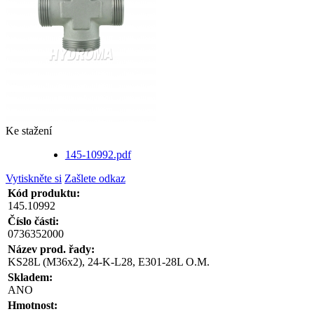
Ke stažení
145-10992.pdf
Vytiskněte si
Zašlete odkaz
Kód produktu:
145.10992
Číslo části:
0736352000
Název prod. řady:
KS28L (M36x2), 24-K-L28, E301-28L O.M.
Skladem:
ANO
Hmotnost: