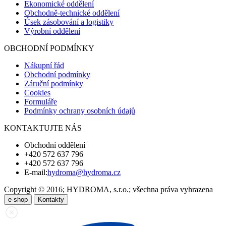
Ekonomické oddělení
Obchodně-technické oddělení
Úsek zásobování a logistiky
Výrobní oddělení
OBCHODNÍ PODMÍNKY
Nákupní řád
Obchodní podmínky
Záruční podmínky
Cookies
Formuláře
Podmínky ochrany osobních údajů
KONTAKTUJTE NÁS
Obchodní oddělení
+420 572 637 796
+420 572 637 796
E-mail:
hydroma@hydroma.cz
Copyright © 2016; HYDROMA, s.r.o.; všechna práva vyhrazena
e-shop
Kontakty