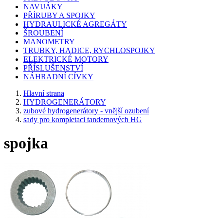
NAVIJÁKY
PŘÍRUBY A SPOJKY
HYDRAULICKÉ AGREGÁTY
ŠROUBENÍ
MANOMETRY
TRUBKY, HADICE, RYCHLOSPOJKY
ELEKTRICKÉ MOTORY
PŘÍSLUŠENSTVÍ
NÁHRADNÍ CÍVKY
Hlavní strana
HYDROGENERÁTORY
zubové hydrogenerátory - vnější ozubení
sady pro kompletaci tandemových HG
spojka