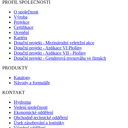
PROFIL SPOLEČNOSTI
O společnosti
Výroba
Projekce
Certifikace
Ocenění
Kariéra
Dotační projekt - Mezinárodní veletržní akce
Dotační projekt - Aplikace VI Plošiny
Dotační projekt - Aplikace VII - Plošiny
Dotační projekt - Genderová rovnováha ve firmách
PRODUKTY
Katalogy
Návody a formuláře
KONTAKT
Hydroma
Vedení společnosti
Ekonomické oddělení
Obchodně-technické oddělení
Úsek zásobování a logistiky
Výrobní oddělení