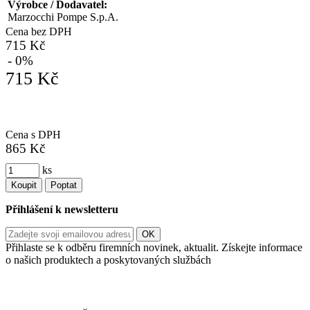
Výrobce / Dodavatel:
Marzocchi Pompe S.p.A.
Cena bez DPH
715 Kč
- 0%
715 Kč
Cena s DPH
865 Kč
ks
Koupit
Poptat
Přihlášení k newsletteru
Přihlaste se k odběru firemních novinek, aktualit. Získejte informace
o našich produktech a poskytovaných službách
Informace o zpracování vašich osobních údajů, které jste do
registračního formuláře vyplnili, naleznete
zde
.