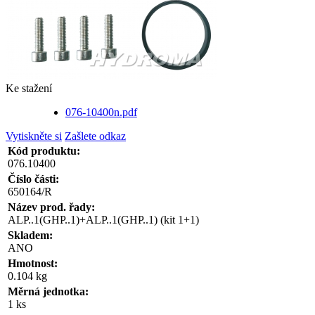
Ke stažení
076-10400n.pdf
Vytiskněte si
Zašlete odkaz
Kód produktu:
076.10400
Číslo části:
650164/R
Název prod. řady:
ALP..1(GHP..1)+ALP..1(GHP..1) (kit 1+1)
Skladem:
ANO
Hmotnost:
0.104 kg
Měrná jednotka:
1 ks