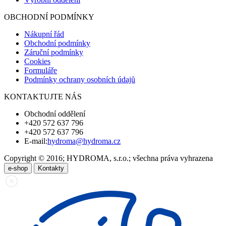
OBCHODNÍ PODMÍNKY
Nákupní řád
Obchodní podmínky
Záruční podmínky
Cookies
Formuláře
Podmínky ochrany osobních údajů
KONTAKTUJTE NÁS
Obchodní oddělení
+420 572 637 796
+420 572 637 796
E-mail:
hydroma@hydroma.cz
Copyright © 2016; HYDROMA, s.r.o.; všechna práva vyhrazena
e-shop
Kontakty