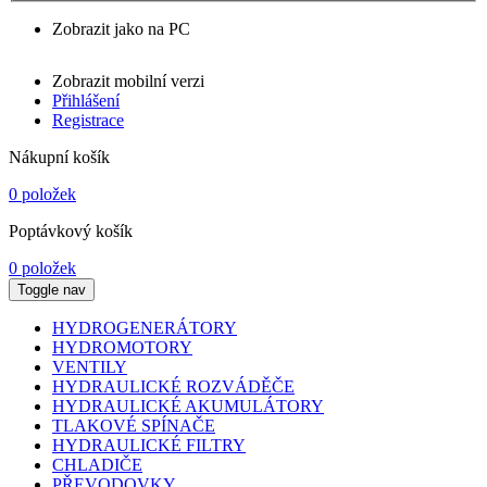
Zobrazit jako na PC
Zobrazit mobilní verzi
Přihlášení
Registrace
Nákupní košík
0 položek
Poptávkový košík
0 položek
Toggle nav
HYDROGENERÁTORY
HYDROMOTORY
VENTILY
HYDRAULICKÉ ROZVÁDĚČE
HYDRAULICKÉ AKUMULÁTORY
TLAKOVÉ SPÍNAČE
HYDRAULICKÉ FILTRY
CHLADIČE
PŘEVODOVKY