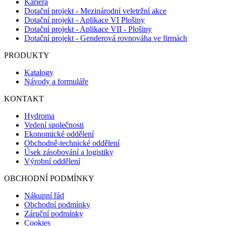
Kariéra
Dotační projekt - Mezinárodní veletržní akce
Dotační projekt - Aplikace VI Plošiny
Dotační projekt - Aplikace VII - Plošiny
Dotační projekt - Genderová rovnováha ve firmách
PRODUKTY
Katalogy
Návody a formuláře
KONTAKT
Hydroma
Vedení společnosti
Ekonomické oddělení
Obchodně-technické oddělení
Úsek zásobování a logistiky
Výrobní oddělení
OBCHODNÍ PODMÍNKY
Nákupní řád
Obchodní podmínky
Záruční podmínky
Cookies