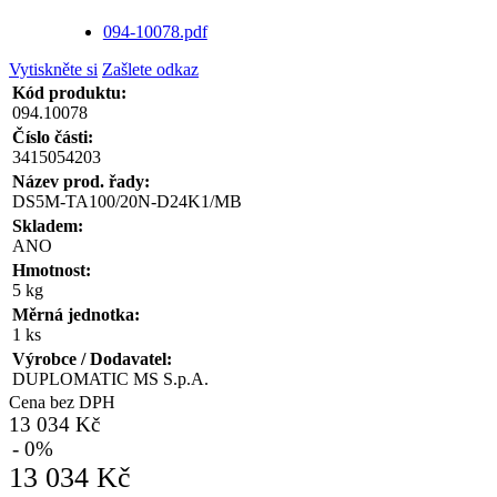
094-10078.pdf
Vytiskněte si
Zašlete odkaz
Kód produktu:
094.10078
Číslo části:
3415054203
Název prod. řady:
DS5M-TA100/20N-D24K1/MB
Skladem:
ANO
Hmotnost:
5 kg
Měrná jednotka:
1 ks
Výrobce / Dodavatel:
DUPLOMATIC MS S.p.A.
Cena bez DPH
13 034 Kč
- 0%
13 034 Kč