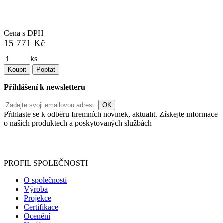
Cena s DPH
15 771 Kč
ks
Koupit
Poptat
Přihlášení k newsletteru
Přihlaste se k odběru firemních novinek, aktualit. Získejte informace
o našich produktech a poskytovaných službách
Informace o zpracování vašich osobních údajů, které jste do
registračního formuláře vyplnili, naleznete
zde
.
PROFIL SPOLEČNOSTI
O společnosti
Výroba
Projekce
Certifikace
Ocenění