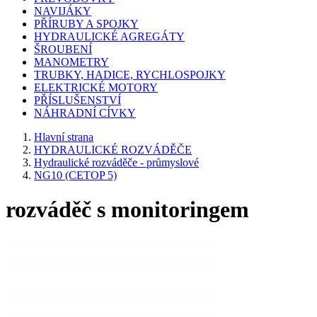
NAVIJÁKY
PŘÍRUBY A SPOJKY
HYDRAULICKÉ AGREGÁTY
ŠROUBENÍ
MANOMETRY
TRUBKY, HADICE, RYCHLOSPOJKY
ELEKTRICKÉ MOTORY
PŘÍSLUŠENSTVÍ
NÁHRADNÍ CÍVKY
Hlavní strana
HYDRAULICKÉ ROZVÁDĚČE
Hydraulické rozváděče - průmyslové
NG10 (CETOP 5)
rozváděč s monitoringem