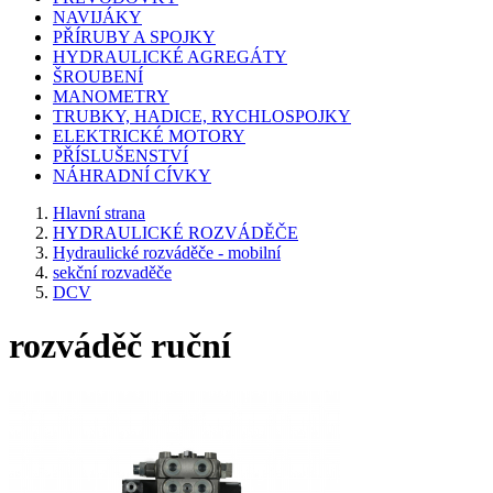
NAVIJÁKY
PŘÍRUBY A SPOJKY
HYDRAULICKÉ AGREGÁTY
ŠROUBENÍ
MANOMETRY
TRUBKY, HADICE, RYCHLOSPOJKY
ELEKTRICKÉ MOTORY
PŘÍSLUŠENSTVÍ
NÁHRADNÍ CÍVKY
Hlavní strana
HYDRAULICKÉ ROZVÁDĚČE
Hydraulické rozváděče - mobilní
sekční rozvaděče
DCV
rozváděč ruční