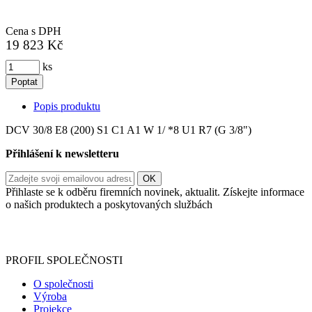
Cena s DPH
19 823 Kč
ks
Poptat
Popis produktu
DCV 30/8 E8 (200) S1 C1 A1 W 1/ *8 U1 R7 (G 3/8")
Přihlášení k newsletteru
Přihlaste se k odběru firemních novinek, aktualit. Získejte informace
o našich produktech a poskytovaných službách
Informace o zpracování vašich osobních údajů, které jste do
registračního formuláře vyplnili, naleznete
zde
.
PROFIL SPOLEČNOSTI
O společnosti
Výroba
Projekce