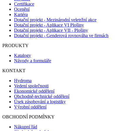
Certifikace
Ocenění
Kariéra
Dotační projekt - Mezinárodní veletržní akce
Dotační projekt - Aplikace VI Plošiny
Dotační projekt - Aplikace VII - Plošiny
Dotační projekt - Genderová rovnováha ve firmách
PRODUKTY
Katalogy
Návody a formuláře
KONTAKT
Hydroma
Vedení společnosti
Ekonomické oddělení
Obchodně-technické oddělení
Úsek zásobování a logistiky
Výrobní oddělení
OBCHODNÍ PODMÍNKY
Nákupní řád