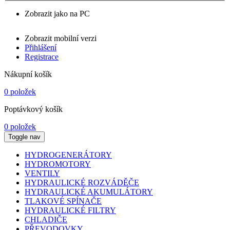
Zobrazit jako na PC
Zobrazit mobilní verzi
Přihlášení
Registrace
Nákupní košík
0 položek
Poptávkový košík
0 položek
Toggle nav
HYDROGENERÁTORY
HYDROMOTORY
VENTILY
HYDRAULICKÉ ROZVÁDĚČE
HYDRAULICKÉ AKUMULÁTORY
TLAKOVÉ SPÍNAČE
HYDRAULICKÉ FILTRY
CHLADIČE
PŘEVODOVKY