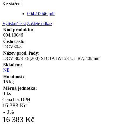
Ke stažení
004-10046.pdf
Vytiskněte si
Zašlete odkaz
Kód produktu:
004.10046
Číslo části:
DCV30/8
Název prod. řady:
DCV 30/8-E8(200)-S1C1A1W1x8-U1-R7, 40l/min
Skladem:
NE
Hmotnost:
15 kg
Měrná jednotka:
1 ks
Cena bez DPH
16 383 Kč
- 0%
16 383 Kč