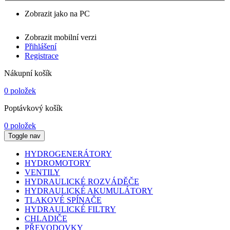
Zobrazit jako na PC
Zobrazit mobilní verzi
Přihlášení
Registrace
Nákupní košík
0 položek
Poptávkový košík
0 položek
Toggle nav
HYDROGENERÁTORY
HYDROMOTORY
VENTILY
HYDRAULICKÉ ROZVÁDĚČE
HYDRAULICKÉ AKUMULÁTORY
TLAKOVÉ SPÍNAČE
HYDRAULICKÉ FILTRY
CHLADIČE
PŘEVODOVKY