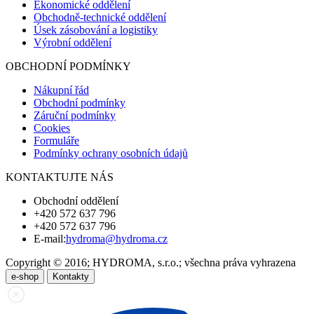
Ekonomické oddělení
Obchodně-technické oddělení
Úsek zásobování a logistiky
Výrobní oddělení
OBCHODNÍ PODMÍNKY
Nákupní řád
Obchodní podmínky
Záruční podmínky
Cookies
Formuláře
Podmínky ochrany osobních údajů
KONTAKTUJTE NÁS
Obchodní oddělení
+420 572 637 796
+420 572 637 796
E-mail:
hydroma@hydroma.cz
Copyright © 2016; HYDROMA, s.r.o.; všechna práva vyhrazena
e-shop
Kontakty