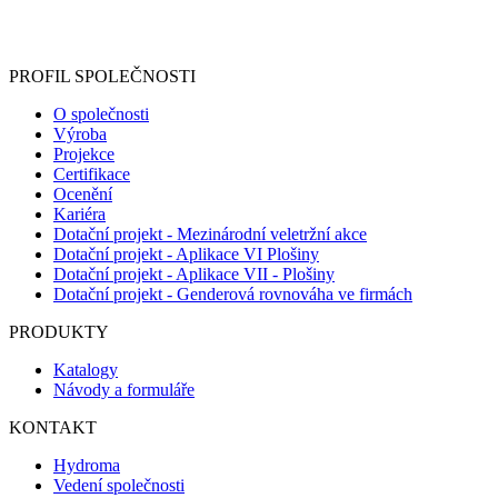
Informace o zpracování vašich osobních údajů, které jste do
registračního formuláře vyplnili, naleznete
zde
.
PROFIL SPOLEČNOSTI
O společnosti
Výroba
Projekce
Certifikace
Ocenění
Kariéra
Dotační projekt - Mezinárodní veletržní akce
Dotační projekt - Aplikace VI Plošiny
Dotační projekt - Aplikace VII - Plošiny
Dotační projekt - Genderová rovnováha ve firmách
PRODUKTY
Katalogy
Návody a formuláře
KONTAKT
Hydroma
Vedení společnosti