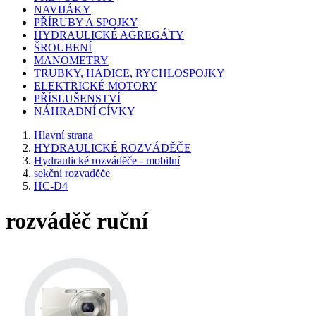
NAVIJÁKY
PŘÍRUBY A SPOJKY
HYDRAULICKÉ AGREGÁTY
ŠROUBENÍ
MANOMETRY
TRUBKY, HADICE, RYCHLOSPOJKY
ELEKTRICKÉ MOTORY
PŘÍSLUŠENSTVÍ
NÁHRADNÍ CÍVKY
Hlavní strana
HYDRAULICKÉ ROZVÁDĚČE
Hydraulické rozváděče - mobilní
sekční rozvaděče
HC-D4
rozváděč ruční