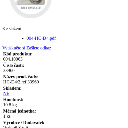
Ke stažení
004-HC-D4.pdf
Vytiskněte si
Zašlete odkaz
Kód produktu:
004.10063
Číslo části:
33960
Název prod. řady:
HC-D4/2,ref.33960
Skladem:
NE
Hmotnost:
10.8 kg
Měrná jednotka:
1 ks
Výrobce / Dodavatel:
Walvoil S.p.A.