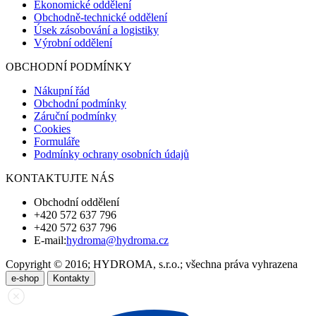
Ekonomické oddělení
Obchodně-technické oddělení
Úsek zásobování a logistiky
Výrobní oddělení
OBCHODNÍ PODMÍNKY
Nákupní řád
Obchodní podmínky
Záruční podmínky
Cookies
Formuláře
Podmínky ochrany osobních údajů
KONTAKTUJTE NÁS
Obchodní oddělení
+420 572 637 796
+420 572 637 796
E-mail:
hydroma@hydroma.cz
Copyright © 2016; HYDROMA, s.r.o.; všechna práva vyhrazena
e-shop
Kontakty