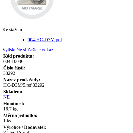
Ke stažení
004-HC-D3M.pdf
Vytiskněte si
Zašlete odkaz
Kód produktu:
004.10036
Číslo části:
33292
Název prod. řady:
HC-D3M/5,ref.33292
Skladem:
NE
Hmotnost:
16.7 kg
Měrná jednotka:
1 ks
Výrobce / Dodavatel:
Walvoil S.p.A.