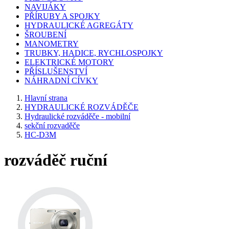
NAVIJÁKY
PŘÍRUBY A SPOJKY
HYDRAULICKÉ AGREGÁTY
ŠROUBENÍ
MANOMETRY
TRUBKY, HADICE, RYCHLOSPOJKY
ELEKTRICKÉ MOTORY
PŘÍSLUŠENSTVÍ
NÁHRADNÍ CÍVKY
Hlavní strana
HYDRAULICKÉ ROZVÁDĚČE
Hydraulické rozváděče - mobilní
sekční rozvaděče
HC-D3M
rozváděč ruční