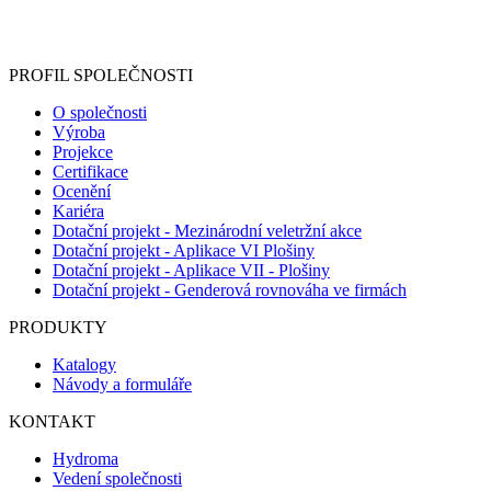
Informace o zpracování vašich osobních údajů, které jste do
registračního formuláře vyplnili, naleznete
zde
.
PROFIL SPOLEČNOSTI
O společnosti
Výroba
Projekce
Certifikace
Ocenění
Kariéra
Dotační projekt - Mezinárodní veletržní akce
Dotační projekt - Aplikace VI Plošiny
Dotační projekt - Aplikace VII - Plošiny
Dotační projekt - Genderová rovnováha ve firmách
PRODUKTY
Katalogy
Návody a formuláře
KONTAKT
Hydroma
Vedení společnosti