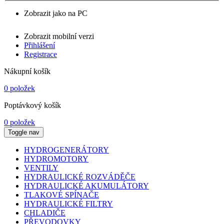
Zobrazit jako na PC
Zobrazit mobilní verzi
Přihlášení
Registrace
Nákupní košík
0 položek
Poptávkový košík
0 položek
Toggle nav
HYDROGENERÁTORY
HYDROMOTORY
VENTILY
HYDRAULICKÉ ROZVÁDĚČE
HYDRAULICKÉ AKUMULÁTORY
TLAKOVÉ SPÍNAČE
HYDRAULICKÉ FILTRY
CHLADIČE
PŘEVODOVKY