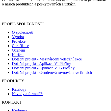
o našich produktech a poskytovaných službách
Informace o zpracování vašich osobních údajů, které jste do
registračního formuláře vyplnili, naleznete
zde
.
PROFIL SPOLEČNOSTI
O společnosti
Výroba
Projekce
Certifikace
Ocenění
Kariéra
Dotační projekt - Mezinárodní veletržní akce
Dotační projekt - Aplikace VI Plošiny
Dotační projekt - Aplikace VII - Plošiny
Dotační projekt - Genderová rovnováha ve firmách
PRODUKTY
Katalogy
Návody a formuláře
KONTAKT
Hydroma