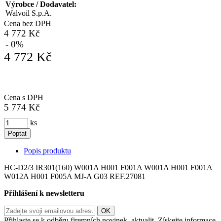
Výrobce / Dodavatel:
Walvoil S.p.A.
Cena bez DPH
4 772 Kč
- 0%
4 772 Kč
Cena s DPH
5 774 Kč
ks
Poptat
Popis produktu
HC-D2/3 IR301(160) W001A H001 F001A W001A H001 F001A
W012A H001 F005A MJ-A G03 REF.27081
Přihlášení k newsletteru
Přihlaste se k odběru firemních novinek, aktualit. Získejte informace