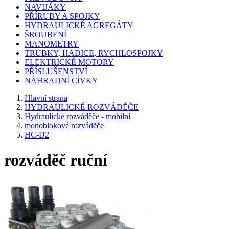
NAVIJÁKY
PŘÍRUBY A SPOJKY
HYDRAULICKÉ AGREGÁTY
ŠROUBENÍ
MANOMETRY
TRUBKY, HADICE, RYCHLOSPOJKY
ELEKTRICKÉ MOTORY
PŘÍSLUŠENSTVÍ
NÁHRADNÍ CÍVKY
Hlavní strana
HYDRAULICKÉ ROZVÁDĚČE
Hydraulické rozváděče - mobilní
monoblokové rozváděče
HC-D2
rozváděč ruční