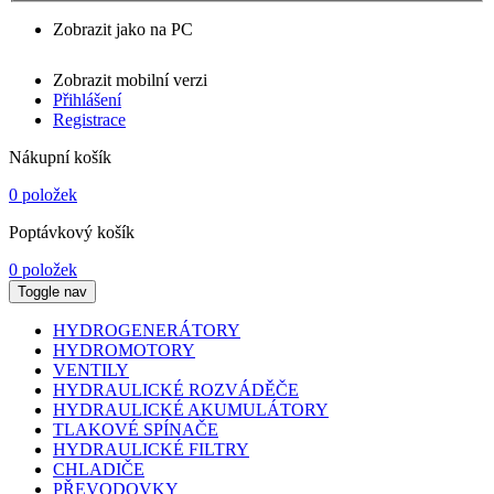
Zobrazit jako na PC
Zobrazit mobilní verzi
Přihlášení
Registrace
Nákupní košík
0 položek
Poptávkový košík
0 položek
Toggle nav
HYDROGENERÁTORY
HYDROMOTORY
VENTILY
HYDRAULICKÉ ROZVÁDĚČE
HYDRAULICKÉ AKUMULÁTORY
TLAKOVÉ SPÍNAČE
HYDRAULICKÉ FILTRY
CHLADIČE
PŘEVODOVKY