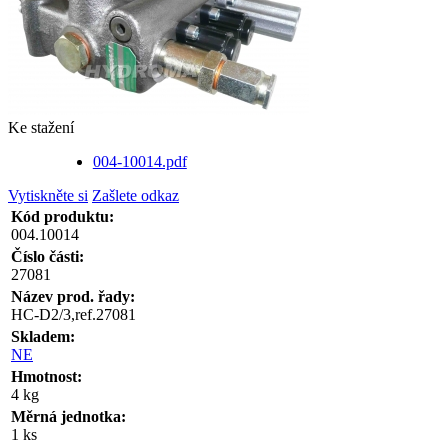
Ke stažení
004-10014.pdf
Vytiskněte si
Zašlete odkaz
Kód produktu:
004.10014
Číslo části:
27081
Název prod. řady:
HC-D2/3,ref.27081
Skladem:
NE
Hmotnost:
4 kg
Měrná jednotka:
1 ks