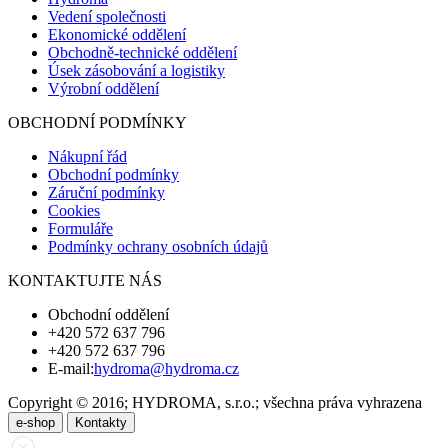
Vedení společnosti
Ekonomické oddělení
Obchodně-technické oddělení
Úsek zásobování a logistiky
Výrobní oddělení
OBCHODNÍ PODMÍNKY
Nákupní řád
Obchodní podmínky
Záruční podmínky
Cookies
Formuláře
Podmínky ochrany osobních údajů
KONTAKTUJTE NÁS
Obchodní oddělení
+420 572 637 796
+420 572 637 796
E-mail:
hydroma@hydroma.cz
Copyright © 2016; HYDROMA, s.r.o.; všechna práva vyhrazena
e-shop
Kontakty