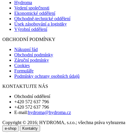
Hydroma
Vedení společnosti
Ekonomické oddělení
Obchodně-technické oddělení
Úsek zásobování a logistiky
Výrobní oddělení
OBCHODNÍ PODMÍNKY
Nákupní řád
Obchodní podmínky
Záruční podmínky
Cookies
Formuláře
Podmínky ochrany osobních údajů
KONTAKTUJTE NÁS
Obchodní oddělení
+420 572 637 796
+420 572 637 796
E-mail:
hydroma@hydroma.cz
Copyright © 2016; HYDROMA, s.r.o.; všechna práva vyhrazena
e-shop
Kontakty