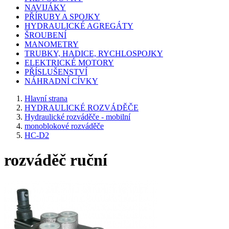
NAVIJÁKY
PŘÍRUBY A SPOJKY
HYDRAULICKÉ AGREGÁTY
ŠROUBENÍ
MANOMETRY
TRUBKY, HADICE, RYCHLOSPOJKY
ELEKTRICKÉ MOTORY
PŘÍSLUŠENSTVÍ
NÁHRADNÍ CÍVKY
Hlavní strana
HYDRAULICKÉ ROZVÁDĚČE
Hydraulické rozváděče - mobilní
monoblokové rozváděče
HC-D2
rozváděč ruční