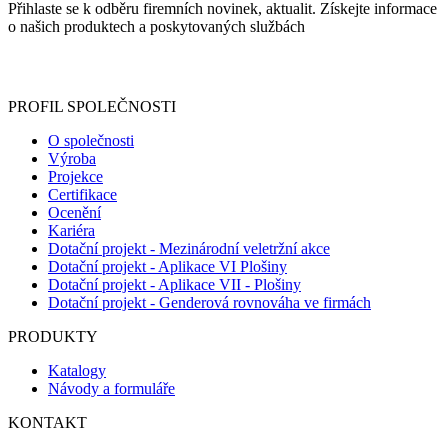
Přihlaste se k odběru firemních novinek, aktualit. Získejte informace
o našich produktech a poskytovaných službách
Informace o zpracování vašich osobních údajů, které jste do
registračního formuláře vyplnili, naleznete
zde
.
PROFIL SPOLEČNOSTI
O společnosti
Výroba
Projekce
Certifikace
Ocenění
Kariéra
Dotační projekt - Mezinárodní veletržní akce
Dotační projekt - Aplikace VI Plošiny
Dotační projekt - Aplikace VII - Plošiny
Dotační projekt - Genderová rovnováha ve firmách
PRODUKTY
Katalogy
Návody a formuláře
KONTAKT