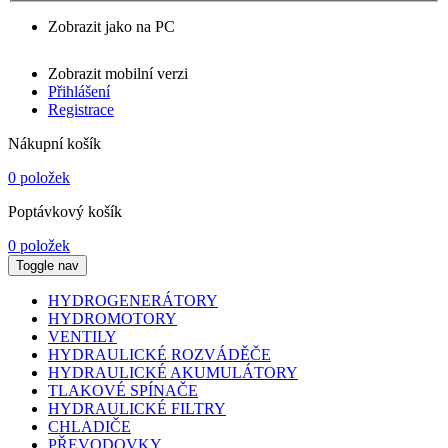
Zobrazit jako na PC
Zobrazit mobilní verzi
Přihlášení
Registrace
Nákupní košík
0 položek
Poptávkový košík
0 položek
Toggle nav
HYDROGENERÁTORY
HYDROMOTORY
VENTILY
HYDRAULICKÉ ROZVÁDĚČE
HYDRAULICKÉ AKUMULÁTORY
TLAKOVÉ SPÍNAČE
HYDRAULICKÉ FILTRY
CHLADIČE
PŘEVODOVKY