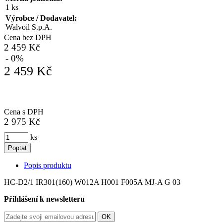
1 ks
Výrobce / Dodavatel:
Walvoil S.p.A.
Cena bez DPH
2 459 Kč
- 0%
2 459 Kč
Cena s DPH
2 975 Kč
ks
Poptat
Popis produktu
HC-D2/1 IR301(160) W012A H001 F005A MJ-A G 03
Přihlášení k newsletteru