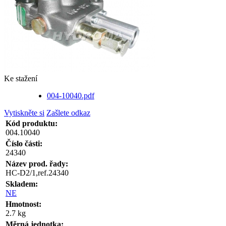
Ke stažení
004-10040.pdf
Vytiskněte si
Zašlete odkaz
Kód produktu:
004.10040
Číslo části:
24340
Název prod. řady:
HC-D2/1,ref.24340
Skladem:
NE
Hmotnost:
2.7 kg
Měrná jednotka: