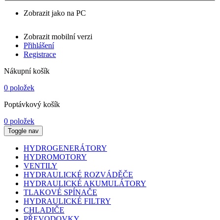
Zobrazit jako na PC
Zobrazit mobilní verzi
Přihlášení
Registrace
Nákupní košík
0 položek
Poptávkový košík
0 položek
Toggle nav
HYDROGENERÁTORY
HYDROMOTORY
VENTILY
HYDRAULICKÉ ROZVÁDĚČE
HYDRAULICKÉ AKUMULÁTORY
TLAKOVÉ SPÍNAČE
HYDRAULICKÉ FILTRY
CHLADIČE
PŘEVODOVKY