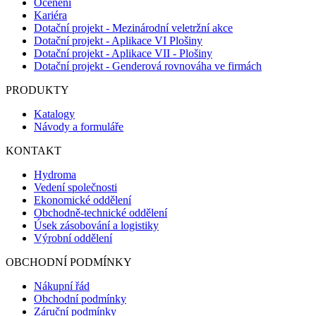
Ocenění
Kariéra
Dotační projekt - Mezinárodní veletržní akce
Dotační projekt - Aplikace VI Plošiny
Dotační projekt - Aplikace VII - Plošiny
Dotační projekt - Genderová rovnováha ve firmách
PRODUKTY
Katalogy
Návody a formuláře
KONTAKT
Hydroma
Vedení společnosti
Ekonomické oddělení
Obchodně-technické oddělení
Úsek zásobování a logistiky
Výrobní oddělení
OBCHODNÍ PODMÍNKY
Nákupní řád
Obchodní podmínky
Záruční podmínky