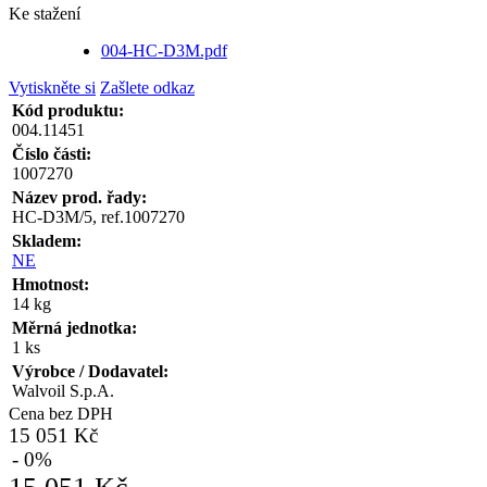
Ke stažení
004-HC-D3M.pdf
Vytiskněte si
Zašlete odkaz
Kód produktu:
004.11451
Číslo části:
1007270
Název prod. řady:
HC-D3M/5, ref.1007270
Skladem:
NE
Hmotnost:
14 kg
Měrná jednotka:
1 ks
Výrobce / Dodavatel:
Walvoil S.p.A.
Cena bez DPH
15 051 Kč
- 0%