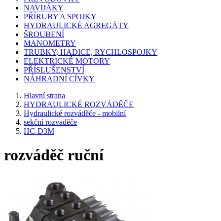
NAVIJÁKY
PŘÍRUBY A SPOJKY
HYDRAULICKÉ AGREGÁTY
ŠROUBENÍ
MANOMETRY
TRUBKY, HADICE, RYCHLOSPOJKY
ELEKTRICKÉ MOTORY
PŘÍSLUŠENSTVÍ
NÁHRADNÍ CÍVKY
Hlavní strana
HYDRAULICKÉ ROZVÁDĚČE
Hydraulické rozváděče - mobilní
sekční rozvaděče
HC-D3M
rozváděč ruční