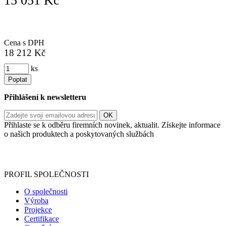
15 051 Kč
Cena s DPH
18 212 Kč
ks
Poptat
Přihlášení k newsletteru
Přihlaste se k odběru firemních novinek, aktualit. Získejte informace
o našich produktech a poskytovaných službách
Informace o zpracování vašich osobních údajů, které jste do
registračního formuláře vyplnili, naleznete
zde
.
PROFIL SPOLEČNOSTI
O společnosti
Výroba
Projekce
Certifikace