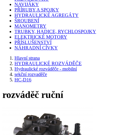
NAVIJÁKY
PŘÍRUBY A SPOJKY
HYDRAULICKÉ AGREGÁTY
ŠROUBENÍ
MANOMETRY
TRUBKY, HADICE, RYCHLOSPOJKY
ELEKTRICKÉ MOTORY
PŘÍSLUŠENSTVÍ
NÁHRADNÍ CÍVKY
Hlavní strana
HYDRAULICKÉ ROZVÁDĚČE
Hydraulické rozváděče - mobilní
sekční rozvaděče
HC-D16
rozváděč ruční