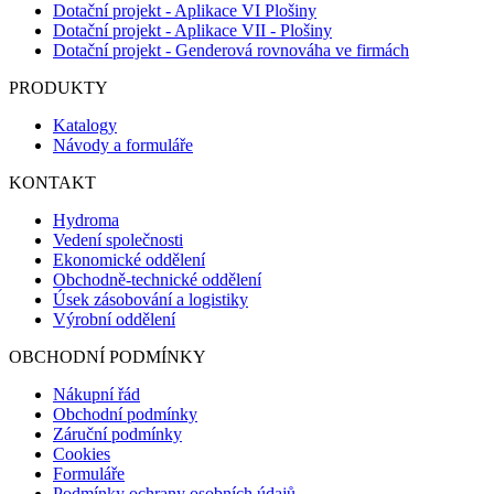
Dotační projekt - Aplikace VI Plošiny
Dotační projekt - Aplikace VII - Plošiny
Dotační projekt - Genderová rovnováha ve firmách
PRODUKTY
Katalogy
Návody a formuláře
KONTAKT
Hydroma
Vedení společnosti
Ekonomické oddělení
Obchodně-technické oddělení
Úsek zásobování a logistiky
Výrobní oddělení
OBCHODNÍ PODMÍNKY
Nákupní řád
Obchodní podmínky
Záruční podmínky
Cookies
Formuláře
Podmínky ochrany osobních údajů