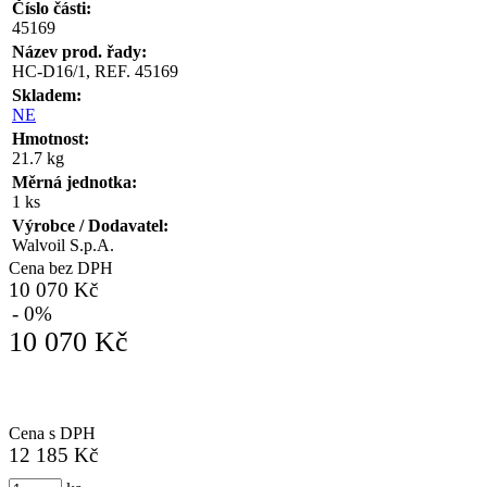
Číslo části:
45169
Název prod. řady:
HC-D16/1, REF. 45169
Skladem:
NE
Hmotnost:
21.7 kg
Měrná jednotka:
1 ks
Výrobce / Dodavatel:
Walvoil S.p.A.
Cena bez DPH
10 070 Kč
- 0%
10 070 Kč
Cena s DPH
12 185 Kč