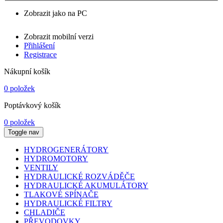
Zobrazit jako na PC
Zobrazit mobilní verzi
Přihlášení
Registrace
Nákupní košík
0 položek
Poptávkový košík
0 položek
Toggle nav
HYDROGENERÁTORY
HYDROMOTORY
VENTILY
HYDRAULICKÉ ROZVÁDĚČE
HYDRAULICKÉ AKUMULÁTORY
TLAKOVÉ SPÍNAČE
HYDRAULICKÉ FILTRY
CHLADIČE
PŘEVODOVKY