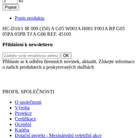
ks
Poptat
Popis produktu
HC-D16/1 IR 009 (350) A G05 W001A H001 F001A RP G05
05PA 05PB TJ A G06 REF. 45169
Přihlášení k newsletteru
Přihlaste se k odběru firemních novinek, aktualit. Získejte informace
o našich produktech a poskytovaných službách
Informace o zpracování vašich osobních údajů, které jste do
registračního formuláře vyplnili, naleznete
zde
.
PROFIL SPOLEČNOSTI
O společnosti
Výroba
Projekce
Certifikace
Ocenění
Kariéra
Dotační projekt - Mezinárodní veletržní akce