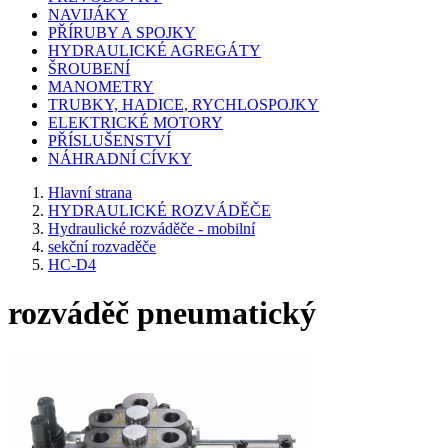
NAVIJÁKY
PŘÍRUBY A SPOJKY
HYDRAULICKÉ AGREGÁTY
ŠROUBENÍ
MANOMETRY
TRUBKY, HADICE, RYCHLOSPOJKY
ELEKTRICKÉ MOTORY
PŘÍSLUŠENSTVÍ
NÁHRADNÍ CÍVKY
Hlavní strana
HYDRAULICKÉ ROZVÁDĚČE
Hydraulické rozváděče - mobilní
sekční rozvaděče
HC-D4
rozváděč pneumatický