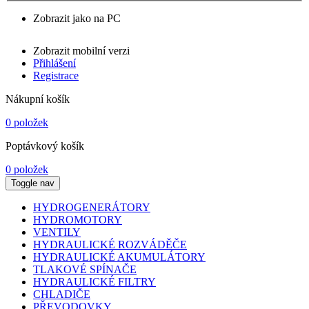
Zobrazit jako na PC
Zobrazit mobilní verzi
Přihlášení
Registrace
Nákupní košík
0 položek
Poptávkový košík
0 položek
Toggle nav
HYDROGENERÁTORY
HYDROMOTORY
VENTILY
HYDRAULICKÉ ROZVÁDĚČE
HYDRAULICKÉ AKUMULÁTORY
TLAKOVÉ SPÍNAČE
HYDRAULICKÉ FILTRY
CHLADIČE
PŘEVODOVKY