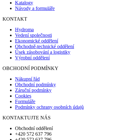
Katalogy
Návody a formuláře
KONTAKT
Hydroma
Vedení společnosti
Ekonomické oddělení
Obchodně-technické oddělení
Úsek zásobování a logistiky
Výrobní oddělení
OBCHODNÍ PODMÍNKY
Nákupní řád
Obchodní podmínky
Záruční podmínky
Cookies
Formuláře
Podmínky ochrany osobních údajů
KONTAKTUJTE NÁS
Obchodní oddělení
+420 572 637 796
+420 572 637 796