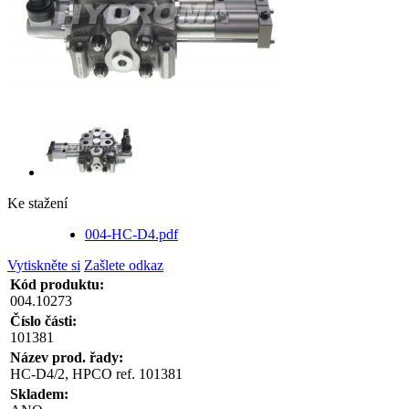
Ke stažení
004-HC-D4.pdf
Vytiskněte si
Zašlete odkaz
Kód produktu:
004.10273
Číslo části:
101381
Název prod. řady:
HC-D4/2, HPCO ref. 101381
Skladem: