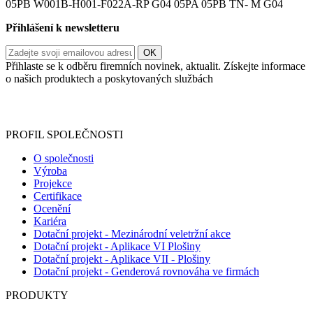
05PB W001B-H001-F022A-RP G04 05PA 05PB TN- M G04
Přihlášení k newsletteru
Přihlaste se k odběru firemních novinek, aktualit. Získejte informace
o našich produktech a poskytovaných službách
Informace o zpracování vašich osobních údajů, které jste do
registračního formuláře vyplnili, naleznete
zde
.
PROFIL SPOLEČNOSTI
O společnosti
Výroba
Projekce
Certifikace
Ocenění
Kariéra
Dotační projekt - Mezinárodní veletržní akce
Dotační projekt - Aplikace VI Plošiny
Dotační projekt - Aplikace VII - Plošiny
Dotační projekt - Genderová rovnováha ve firmách
PRODUKTY