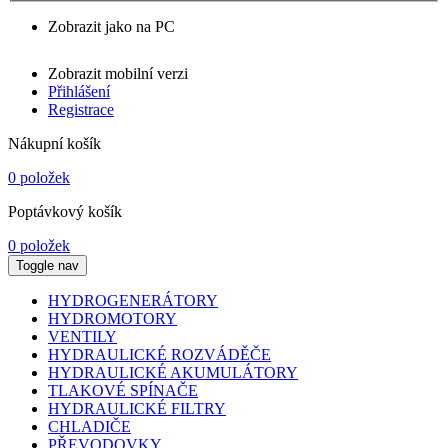
Zobrazit jako na PC
Zobrazit mobilní verzi
Přihlášení
Registrace
Nákupní košík
0 položek
Poptávkový košík
0 položek
Toggle nav
HYDROGENERÁTORY
HYDROMOTORY
VENTILY
HYDRAULICKÉ ROZVÁDĚČE
HYDRAULICKÉ AKUMULÁTORY
TLAKOVÉ SPÍNAČE
HYDRAULICKÉ FILTRY
CHLADIČE
PŘEVODOVKY