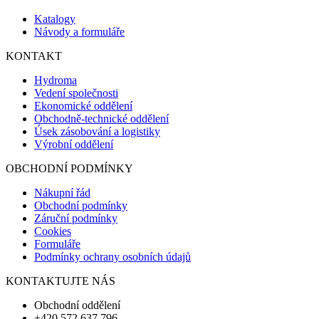
Katalogy
Návody a formuláře
KONTAKT
Hydroma
Vedení společnosti
Ekonomické oddělení
Obchodně-technické oddělení
Úsek zásobování a logistiky
Výrobní oddělení
OBCHODNÍ PODMÍNKY
Nákupní řád
Obchodní podmínky
Záruční podmínky
Cookies
Formuláře
Podmínky ochrany osobních údajů
KONTAKTUJTE NÁS
Obchodní oddělení
+420 572 637 796