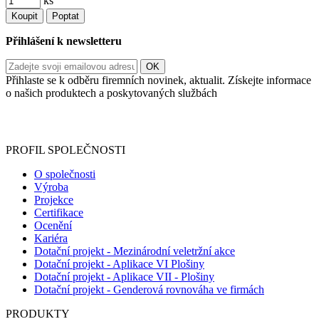
ks
Koupit
Poptat
Přihlášení k newsletteru
Přihlaste se k odběru firemních novinek, aktualit. Získejte informace
o našich produktech a poskytovaných službách
Informace o zpracování vašich osobních údajů, které jste do
registračního formuláře vyplnili, naleznete
zde
.
PROFIL SPOLEČNOSTI
O společnosti
Výroba
Projekce
Certifikace
Ocenění
Kariéra
Dotační projekt - Mezinárodní veletržní akce
Dotační projekt - Aplikace VI Plošiny
Dotační projekt - Aplikace VII - Plošiny
Dotační projekt - Genderová rovnováha ve firmách
PRODUKTY