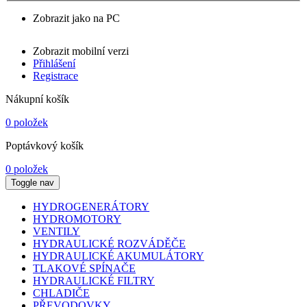
Zobrazit jako na PC
Zobrazit mobilní verzi
Přihlášení
Registrace
Nákupní košík
0 položek
Poptávkový košík
0 položek
Toggle nav
HYDROGENERÁTORY
HYDROMOTORY
VENTILY
HYDRAULICKÉ ROZVÁDĚČE
HYDRAULICKÉ AKUMULÁTORY
TLAKOVÉ SPÍNAČE
HYDRAULICKÉ FILTRY
CHLADIČE
PŘEVODOVKY