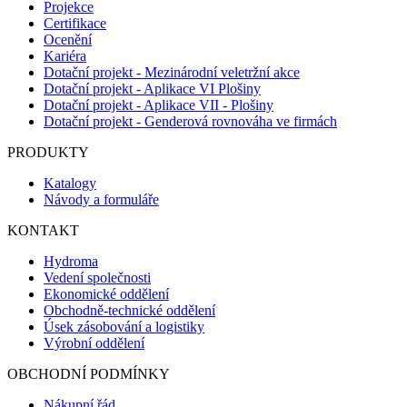
Projekce
Certifikace
Ocenění
Kariéra
Dotační projekt - Mezinárodní veletržní akce
Dotační projekt - Aplikace VI Plošiny
Dotační projekt - Aplikace VII - Plošiny
Dotační projekt - Genderová rovnováha ve firmách
PRODUKTY
Katalogy
Návody a formuláře
KONTAKT
Hydroma
Vedení společnosti
Ekonomické oddělení
Obchodně-technické oddělení
Úsek zásobování a logistiky
Výrobní oddělení
OBCHODNÍ PODMÍNKY
Nákupní řád