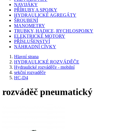
NAVIJÁKY
PŘÍRUBY A SPOJKY
HYDRAULICKÉ AGREGÁTY
ŠROUBENÍ
MANOMETRY
TRUBKY, HADICE, RYCHLOSPOJKY
ELEKTRICKÉ MOTORY
PŘÍSLUŠENSTVÍ
NÁHRADNÍ CÍVKY
Hlavní strana
HYDRAULICKÉ ROZVÁDĚČE
Hydraulické rozváděče - mobilní
sekční rozvaděče
HC-D4
rozváděč pneumatický