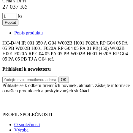
Cena s DPH
27 037 Kč
ks
Poptat
Popis produktu
HC-D4/4 IR 001 350 A G04 W002B H001 F020A RP G04 05 PA
05 PB W002B H001 F020A RP G04 05 PA 01 PB(150) W002B
H001 F020A RP G04 05 PA 05 PB W002B H001 F020A RP G04
05 PA 05 PB TJ A G04 ref.
Přihlášení k newsletteru
Přihlaste se k odběru firemních novinek, aktualit. Získejte informace
o našich produktech a poskytovaných službách
Informace o zpracování vašich osobních údajů, které jste do
registračního formuláře vyplnili, naleznete
zde
.
PROFIL SPOLEČNOSTI
O společnosti
Výroba