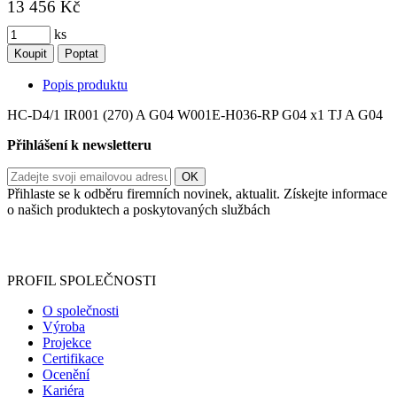
13 456 Kč
ks
Koupit
Poptat
Popis produktu
HC-D4/1 IR001 (270) A G04 W001E-H036-RP G04 x1 TJ A G04
Přihlášení k newsletteru
Přihlaste se k odběru firemních novinek, aktualit. Získejte informace
o našich produktech a poskytovaných službách
Informace o zpracování vašich osobních údajů, které jste do
registračního formuláře vyplnili, naleznete
zde
.
PROFIL SPOLEČNOSTI
O společnosti
Výroba
Projekce
Certifikace
Ocenění
Kariéra