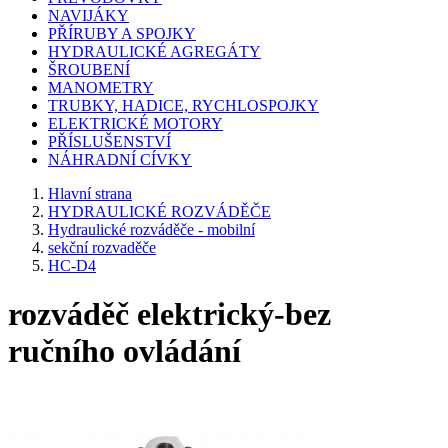
NAVIJÁKY
PŘÍRUBY A SPOJKY
HYDRAULICKÉ AGREGÁTY
ŠROUBENÍ
MANOMETRY
TRUBKY, HADICE, RYCHLOSPOJKY
ELEKTRICKÉ MOTORY
PŘÍSLUŠENSTVÍ
NÁHRADNÍ CÍVKY
Hlavní strana
HYDRAULICKÉ ROZVÁDĚČE
Hydraulické rozváděče - mobilní
sekční rozvaděče
HC-D4
rozváděč elektrický-bez
ručního ovládání