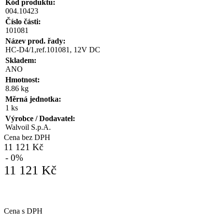
Kód produktu:
004.10423
Číslo části:
101081
Název prod. řady:
HC-D4/1,ref.101081, 12V DC
Skladem:
ANO
Hmotnost:
8.86 kg
Měrná jednotka:
1 ks
Výrobce / Dodavatel:
Walvoil S.p.A.
Cena bez DPH
11 121 Kč
- 0%
11 121 Kč
Cena s DPH