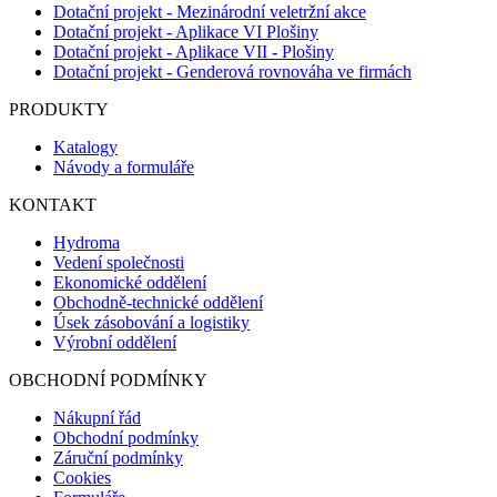
Dotační projekt - Mezinárodní veletržní akce
Dotační projekt - Aplikace VI Plošiny
Dotační projekt - Aplikace VII - Plošiny
Dotační projekt - Genderová rovnováha ve firmách
PRODUKTY
Katalogy
Návody a formuláře
KONTAKT
Hydroma
Vedení společnosti
Ekonomické oddělení
Obchodně-technické oddělení
Úsek zásobování a logistiky
Výrobní oddělení
OBCHODNÍ PODMÍNKY
Nákupní řád
Obchodní podmínky
Záruční podmínky
Cookies