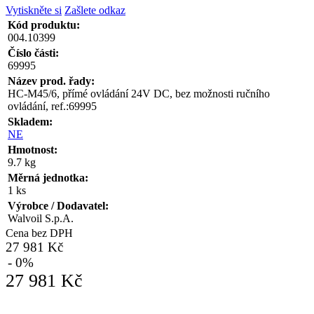
Vytiskněte si
Zašlete odkaz
Kód produktu:
004.10399
Číslo části:
69995
Název prod. řady:
HC-M45/6, přímé ovládání 24V DC, bez možnosti ručního
ovládání, ref.:69995
Skladem:
NE
Hmotnost:
9.7 kg
Měrná jednotka:
1 ks
Výrobce / Dodavatel:
Walvoil S.p.A.
Cena bez DPH
27 981 Kč
- 0%
27 981 Kč