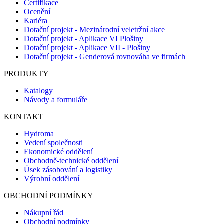
Certifikace
Ocenění
Kariéra
Dotační projekt - Mezinárodní veletržní akce
Dotační projekt - Aplikace VI Plošiny
Dotační projekt - Aplikace VII - Plošiny
Dotační projekt - Genderová rovnováha ve firmách
PRODUKTY
Katalogy
Návody a formuláře
KONTAKT
Hydroma
Vedení společnosti
Ekonomické oddělení
Obchodně-technické oddělení
Úsek zásobování a logistiky
Výrobní oddělení
OBCHODNÍ PODMÍNKY
Nákupní řád
Obchodní podmínky