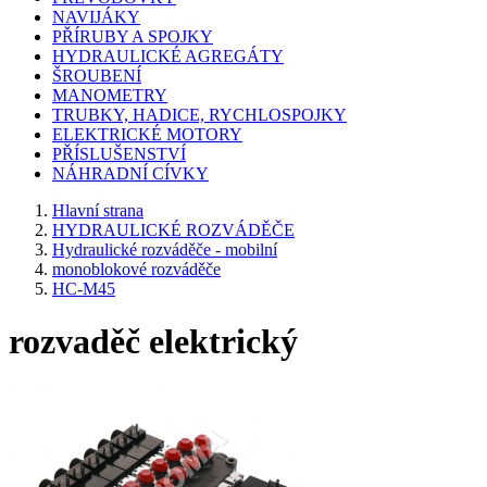
NAVIJÁKY
PŘÍRUBY A SPOJKY
HYDRAULICKÉ AGREGÁTY
ŠROUBENÍ
MANOMETRY
TRUBKY, HADICE, RYCHLOSPOJKY
ELEKTRICKÉ MOTORY
PŘÍSLUŠENSTVÍ
NÁHRADNÍ CÍVKY
Hlavní strana
HYDRAULICKÉ ROZVÁDĚČE
Hydraulické rozváděče - mobilní
monoblokové rozváděče
HC-M45
rozvaděč elektrický