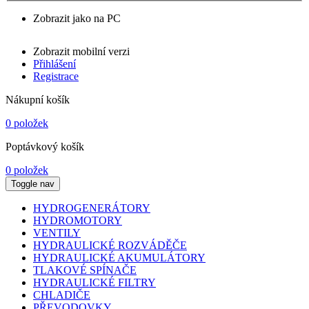
Zobrazit jako na PC
Zobrazit mobilní verzi
Přihlášení
Registrace
Nákupní košík
0 položek
Poptávkový košík
0 položek
Toggle nav
HYDROGENERÁTORY
HYDROMOTORY
VENTILY
HYDRAULICKÉ ROZVÁDĚČE
HYDRAULICKÉ AKUMULÁTORY
TLAKOVÉ SPÍNAČE
HYDRAULICKÉ FILTRY
CHLADIČE
PŘEVODOVKY