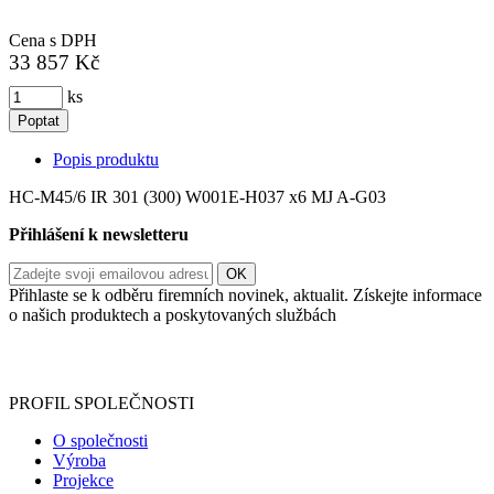
Cena s DPH
33 857 Kč
ks
Poptat
Popis produktu
HC-M45/6 IR 301 (300) W001E-H037 x6 MJ A-G03
Přihlášení k newsletteru
Přihlaste se k odběru firemních novinek, aktualit. Získejte informace
o našich produktech a poskytovaných službách
Informace o zpracování vašich osobních údajů, které jste do
registračního formuláře vyplnili, naleznete
zde
.
PROFIL SPOLEČNOSTI
O společnosti
Výroba
Projekce