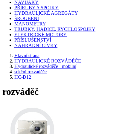
NAVIJÁKY
PŘÍRUBY A SPOJKY
HYDRAULICKÉ AGREGÁTY
ŠROUBENÍ
MANOMETRY
TRUBKY, HADICE, RYCHLOSPOJKY
ELEKTRICKÉ MOTORY
PŘÍSLUŠENSTVÍ
NÁHRADNÍ CÍVKY
Hlavní strana
HYDRAULICKÉ ROZVÁDĚČE
Hydraulické rozváděče - mobilní
sekční rozvaděče
HC-D12
rozváděč