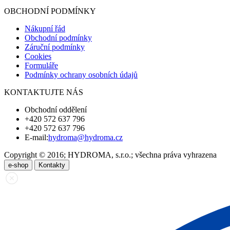
OBCHODNÍ PODMÍNKY
Nákupní řád
Obchodní podmínky
Záruční podmínky
Cookies
Formuláře
Podmínky ochrany osobních údajů
KONTAKTUJTE NÁS
Obchodní oddělení
+420 572 637 796
+420 572 637 796
E-mail:
hydroma@hydroma.cz
Copyright © 2016; HYDROMA, s.r.o.; všechna práva vyhrazena
e-shop
Kontakty