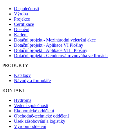
O společnosti
Výroba
Projekce
Certifikace
Ocenění
Kariéra
Dotační projekt - Mezinárodní veletržní akce
Dotační projekt - Aplikace VI Plošiny
Dotační projekt - Aplikace VII - Plošiny
Dotační projekt - Genderová rovnováha ve firmách
PRODUKTY
Katalogy
Návody a formuláře
KONTAKT
Hydroma
Vedení společnosti
Ekonomické oddělení
Obchodně-technické oddělení
Úsek zásobování a logistiky
Výrobní oddělení