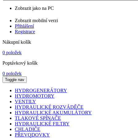
Zobrazit jako na PC
Zobrazit mobilní verzi
Přihlášení
Registrace
Nákupní košík
0 položek
Poptávkový košík
0 položek
Toggle nav
HYDROGENERÁTORY
HYDROMOTORY
VENTILY
HYDRAULICKÉ ROZVÁDĚČE
HYDRAULICKÉ AKUMULÁTORY
TLAKOVÉ SPÍNAČE
HYDRAULICKÉ FILTRY
CHLADIČE
PŘEVODOVKY