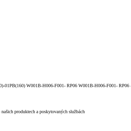
20)-01PB(160) W001B-H006-F001- RP06 W001B-H006-F001- RP06
e o našich produktech a poskytovaných službách
egistračního formuláře vyplnili, naleznete
zde
.