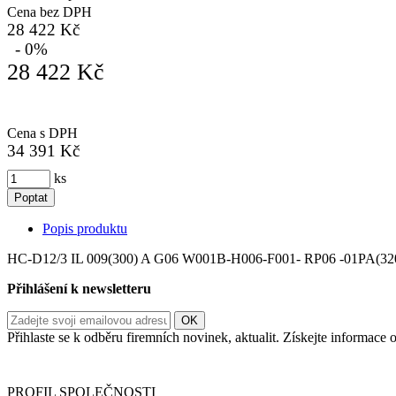
Cena bez DPH
28 422 Kč
- 0%
28 422 Kč
Cena s DPH
34 391 Kč
ks
Poptat
Popis produktu
HC-D12/3 IL 009(300) A G06 W001B-H006-F001- RP06 -01PA(3
Přihlášení k newsletteru
Přihlaste se k odběru firemních novinek, aktualit. Získejte informac
Informace o zpracování vašich osobních údajů, které jste do r
PROFIL SPOLEČNOSTI