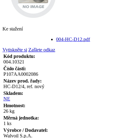
Ke stažení
004-HC-D12.pdf
Vytiskněte si
Zašlete odkaz
Kód produktu:
004.10321
Číslo části:
P107AA0002086
Název prod. řady:
HC-D12/4, ref. nový
Skladem:
NE
Hmotnost:
26 kg
Měrná jednotka:
1 ks
Výrobce / Dodavatel:
Walvoil S.p.A.