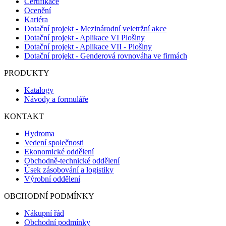
Certifikace
Ocenění
Kariéra
Dotační projekt - Mezinárodní veletržní akce
Dotační projekt - Aplikace VI Plošiny
Dotační projekt - Aplikace VII - Plošiny
Dotační projekt - Genderová rovnováha ve firmách
PRODUKTY
Katalogy
Návody a formuláře
KONTAKT
Hydroma
Vedení společnosti
Ekonomické oddělení
Obchodně-technické oddělení
Úsek zásobování a logistiky
Výrobní oddělení
OBCHODNÍ PODMÍNKY
Nákupní řád
Obchodní podmínky