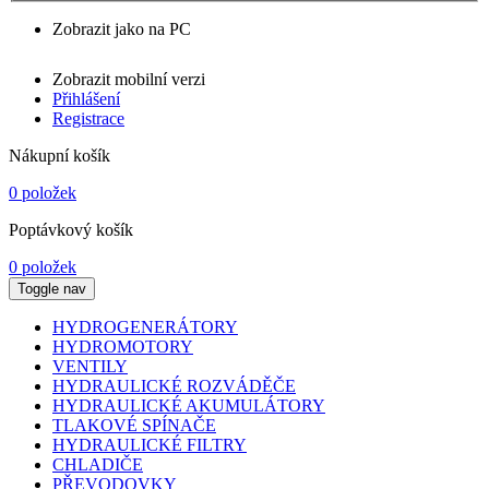
Zobrazit jako na PC
Zobrazit mobilní verzi
Přihlášení
Registrace
Nákupní košík
0 položek
Poptávkový košík
0 položek
Toggle nav
HYDROGENERÁTORY
HYDROMOTORY
VENTILY
HYDRAULICKÉ ROZVÁDĚČE
HYDRAULICKÉ AKUMULÁTORY
TLAKOVÉ SPÍNAČE
HYDRAULICKÉ FILTRY
CHLADIČE
PŘEVODOVKY