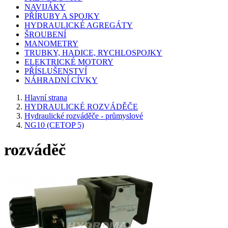
NAVIJÁKY
PŘÍRUBY A SPOJKY
HYDRAULICKÉ AGREGÁTY
ŠROUBENÍ
MANOMETRY
TRUBKY, HADICE, RYCHLOSPOJKY
ELEKTRICKÉ MOTORY
PŘÍSLUŠENSTVÍ
NÁHRADNÍ CÍVKY
Hlavní strana
HYDRAULICKÉ ROZVÁDĚČE
Hydraulické rozváděče - průmyslové
NG10 (CETOP 5)
rozváděč