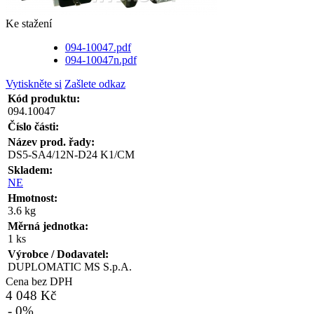
Ke stažení
094-10047.pdf
094-10047n.pdf
Vytiskněte si
Zašlete odkaz
Kód produktu:
094.10047
Číslo části:
Název prod. řady:
DS5-SA4/12N-D24 K1/CM
Skladem:
NE
Hmotnost:
3.6 kg
Měrná jednotka:
1 ks
Výrobce / Dodavatel:
DUPLOMATIC MS S.p.A.
Cena bez DPH
4 048 Kč
- 0%