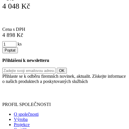
4 048 Kč
Cena s DPH
4 898 Kč
ks
Poptat
Přihlášení k newsletteru
Přihlaste se k odběru firemních novinek, aktualit. Získejte informace
o našich produktech a poskytovaných službách
Informace o zpracování vašich osobních údajů, které jste do
registračního formuláře vyplnili, naleznete
zde
.
PROFIL SPOLEČNOSTI
O společnosti
Výroba
Projekce