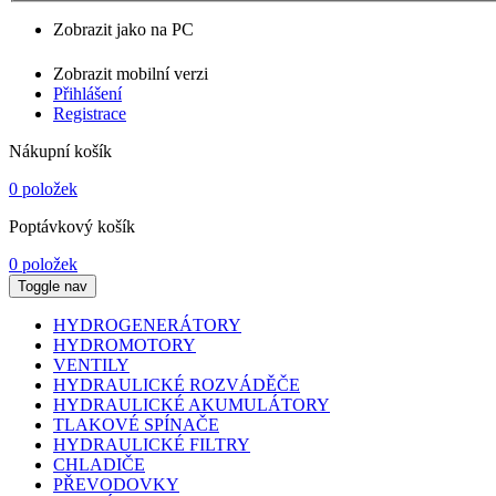
Zobrazit jako na PC
Zobrazit mobilní verzi
Přihlášení
Registrace
Nákupní košík
0 položek
Poptávkový košík
0 položek
Toggle nav
HYDROGENERÁTORY
HYDROMOTORY
VENTILY
HYDRAULICKÉ ROZVÁDĚČE
HYDRAULICKÉ AKUMULÁTORY
TLAKOVÉ SPÍNAČE
HYDRAULICKÉ FILTRY
CHLADIČE
PŘEVODOVKY