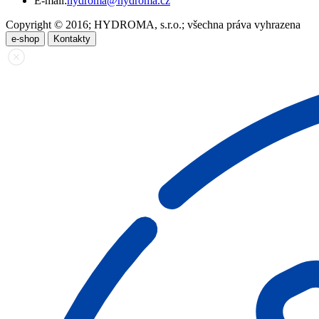
E-mail:
hydroma@hydroma.cz
Copyright © 2016; HYDROMA, s.r.o.; všechna práva vyhrazena
e-shop
Kontakty