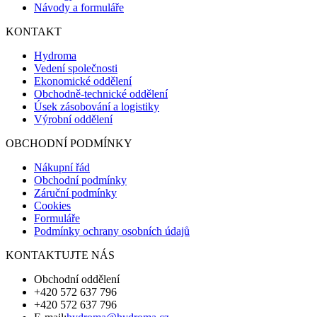
Návody a formuláře
KONTAKT
Hydroma
Vedení společnosti
Ekonomické oddělení
Obchodně-technické oddělení
Úsek zásobování a logistiky
Výrobní oddělení
OBCHODNÍ PODMÍNKY
Nákupní řád
Obchodní podmínky
Záruční podmínky
Cookies
Formuláře
Podmínky ochrany osobních údajů
KONTAKTUJTE NÁS
Obchodní oddělení
+420 572 637 796
+420 572 637 796