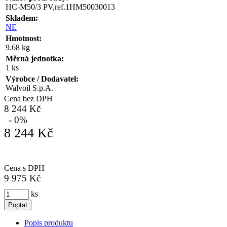
HC-M50/3 PV,ref.1HM50030013
Skladem:
NE
Hmotnost:
9.68 kg
Měrná jednotka:
1 ks
Výrobce / Dodavatel:
Walvoil S.p.A.
Cena bez DPH
8 244 Kč
- 0%
8 244 Kč
Cena s DPH
9 975 Kč
ks
Poptat
Popis produktu