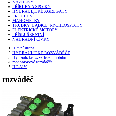
NAVIJÁKY
PŘÍRUBY A SPOJKY
HYDRAULICKÉ AGREGÁTY
ŠROUBENÍ
MANOMETRY
TRUBKY, HADICE, RYCHLOSPOJKY
ELEKTRICKÉ MOTORY
PŘÍSLUŠENSTVÍ
NÁHRADNÍ CÍVKY
Hlavní strana
HYDRAULICKÉ ROZVÁDĚČE
Hydraulické rozváděče - mobilní
monoblokové rozváděče
HC-M50
rozváděč