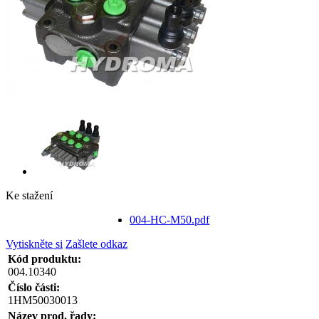
Ke stažení
004-HC-M50.pdf
Vytiskněte si
Zašlete odkaz
Kód produktu:
004.10340
Číslo části:
1HM50030013
Název prod. řady: