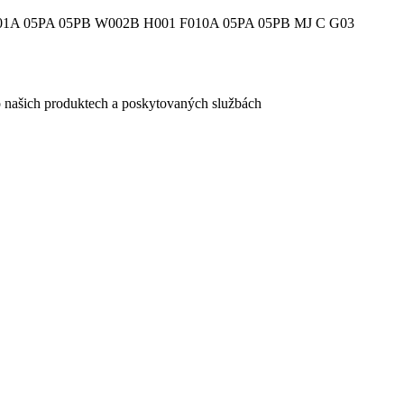
001A 05PA 05PB W002B H001 F010A 05PA 05PB MJ C G03
e o našich produktech a poskytovaných službách
egistračního formuláře vyplnili, naleznete
zde
.