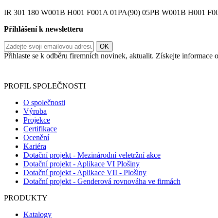
IR 301 180 W001B H001 F001A 01PA(90) 05PB W001B H001 F
Přihlášení k newsletteru
Přihlaste se k odběru firemních novinek, aktualit. Získejte informac
Informace o zpracování vašich osobních údajů, které jste do r
PROFIL SPOLEČNOSTI
O společnosti
Výroba
Projekce
Certifikace
Ocenění
Kariéra
Dotační projekt - Mezinárodní veletržní akce
Dotační projekt - Aplikace VI Plošiny
Dotační projekt - Aplikace VII - Plošiny
Dotační projekt - Genderová rovnováha ve firmách
PRODUKTY
Katalogy