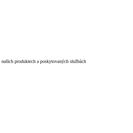
e o našich produktech a poskytovaných službách
egistračního formuláře vyplnili, naleznete
zde
.