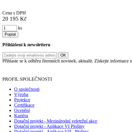
Cena s DPH
20 195 Kč
ks
Poptat
Přihlášení k newsletteru
Přihlaste se k odběru firemních novinek, aktualit. Získejte informac
Informace o zpracování vašich osobních údajů, které jste do r
PROFIL SPOLEČNOSTI
O společnosti
Výroba
Projekce
Certifikace
Ocenění
Kariéra
Dotační projekt - Mezinárodní veletržní akce
Dotační projekt - Aplikace VI Plošiny
Dotační projekt - Aplikace VII - Plošiny