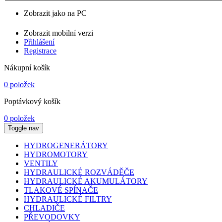
Zobrazit jako na PC
Zobrazit mobilní verzi
Přihlášení
Registrace
Nákupní košík
0 položek
Poptávkový košík
0 položek
Toggle nav
HYDROGENERÁTORY
HYDROMOTORY
VENTILY
HYDRAULICKÉ ROZVÁDĚČE
HYDRAULICKÉ AKUMULÁTORY
TLAKOVÉ SPÍNAČE
HYDRAULICKÉ FILTRY
CHLADIČE
PŘEVODOVKY