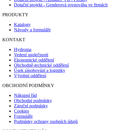
Dotační projekt - Genderová rovnováha ve firmách
PRODUKTY
Katalogy
Návody a formuláře
KONTAKT
Hydroma
Vedení společnosti
Ekonomické oddělení
Obchodně-technické oddělení
Úsek zásobování a logistiky
Výrobní oddělení
OBCHODNÍ PODMÍNKY
Nákupní řád
Obchodní podmínky
Záruční podmínky
Cookies
Formuláře
Podmínky ochrany osobních údajů