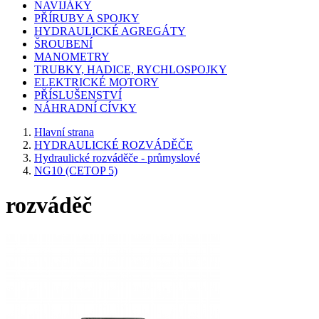
NAVIJÁKY
PŘÍRUBY A SPOJKY
HYDRAULICKÉ AGREGÁTY
ŠROUBENÍ
MANOMETRY
TRUBKY, HADICE, RYCHLOSPOJKY
ELEKTRICKÉ MOTORY
PŘÍSLUŠENSTVÍ
NÁHRADNÍ CÍVKY
Hlavní strana
HYDRAULICKÉ ROZVÁDĚČE
Hydraulické rozváděče - průmyslové
NG10 (CETOP 5)
rozváděč