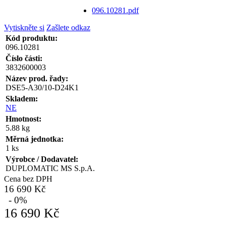
096.10281.pdf
Vytiskněte si
Zašlete odkaz
Kód produktu:
096.10281
Číslo části:
3832600003
Název prod. řady:
DSE5-A30/10-D24K1
Skladem:
NE
Hmotnost:
5.88 kg
Měrná jednotka:
1 ks
Výrobce / Dodavatel:
DUPLOMATIC MS S.p.A.
Cena bez DPH
16 690 Kč
- 0%
16 690 Kč