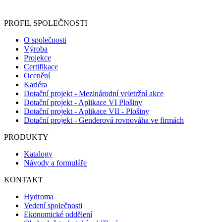
Informace o zpracování vašich osobních údajů, které jste do r
PROFIL SPOLEČNOSTI
O společnosti
Výroba
Projekce
Certifikace
Ocenění
Kariéra
Dotační projekt - Mezinárodní veletržní akce
Dotační projekt - Aplikace VI Plošiny
Dotační projekt - Aplikace VII - Plošiny
Dotační projekt - Genderová rovnováha ve firmách
PRODUKTY
Katalogy
Návody a formuláře
KONTAKT
Hydroma
Vedení společnosti
Ekonomické oddělení