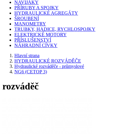
NAVIJÁKY
PŘÍRUBY A SPOJKY
HYDRAULICKÉ AGREGÁTY
ŠROUBENÍ
MANOMETRY
TRUBKY, HADICE, RYCHLOSPOJKY
ELEKTRICKÉ MOTORY
PŘÍSLUŠENSTVÍ
NÁHRADNÍ CÍVKY
Hlavní strana
HYDRAULICKÉ ROZVÁDĚČE
Hydraulické rozváděče - průmyslové
NG6 (CETOP 3)
rozváděč