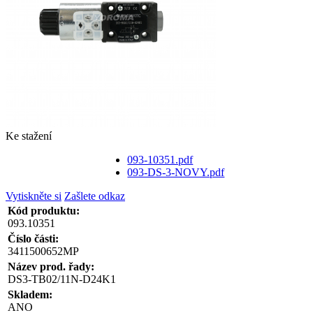
Ke stažení
093-10351.pdf
093-DS-3-NOVY.pdf
Vytiskněte si
Zašlete odkaz
Kód produktu:
093.10351
Číslo části:
3411500652MP
Název prod. řady:
DS3-TB02/11N-D24K1
Skladem:
ANO