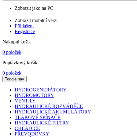
Zobrazit jako na PC
Zobrazit mobilní verzi
Přihlášení
Registrace
Nákupní košík
0 položek
Poptávkový košík
0 položek
Toggle nav
HYDROGENERÁTORY
HYDROMOTORY
VENTILY
HYDRAULICKÉ ROZVÁDĚČE
HYDRAULICKÉ AKUMULÁTORY
TLAKOVÉ SPÍNAČE
HYDRAULICKÉ FILTRY
CHLADIČE
PŘEVODOVKY