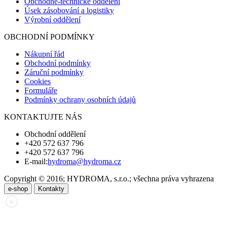
Obchodně-technické oddělení
Úsek zásobování a logistiky
Výrobní oddělení
OBCHODNÍ PODMÍNKY
Nákupní řád
Obchodní podmínky
Záruční podmínky
Cookies
Formuláře
Podmínky ochrany osobních údajů
KONTAKTUJTE NÁS
Obchodní oddělení
+420 572 637 796
+420 572 637 796
E-mail:
hydroma@hydroma.cz
Copyright © 2016; HYDROMA, s.r.o.; všechna práva vyhrazena
e-shop
Kontakty