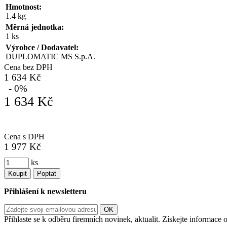
Hmotnost:
1.4 kg
Měrná jednotka:
1 ks
Výrobce / Dodavatel:
DUPLOMATIC MS S.p.A.
Cena bez DPH
1 634 Kč
- 0%
1 634 Kč
Cena s DPH
1 977 Kč
ks
Koupit
Poptat
Přihlášení k newsletteru
Přihlaste se k odběru firemních novinek, aktualit. Získejte informac