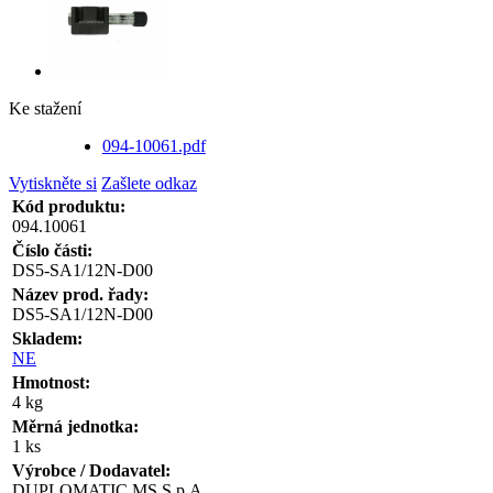
Ke stažení
094-10061.pdf
Vytiskněte si
Zašlete odkaz
Kód produktu:
094.10061
Číslo části:
DS5-SA1/12N-D00
Název prod. řady:
DS5-SA1/12N-D00
Skladem:
NE
Hmotnost:
4 kg
Měrná jednotka:
1 ks
Výrobce / Dodavatel:
DUPLOMATIC MS S.p.A.