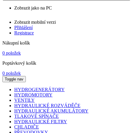
Zobrazit jako na PC
Zobrazit mobilní verzi
Přihlášení
Registrace
Nákupní košík
0 položek
Poptávkový košík
0 položek
Toggle nav
HYDROGENERÁTORY
HYDROMOTORY
VENTILY
HYDRAULICKÉ ROZVÁDĚČE
HYDRAULICKÉ AKUMULÁTORY
TLAKOVÉ SPÍNAČE
HYDRAULICKÉ FILTRY
CHLADIČE
PŘEVODOVKY