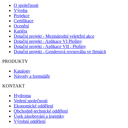
O společnosti
Výroba
Projekce
Certifikace
Ocenění
Kariéra
Dotační projekt - Mezinárodní veletržní akce
Dotační projekt - Aplikace VI Plošiny
Dotační projekt - Aplikace VII - Plošiny
Dotační projekt - Genderová rovnováha ve firmách
PRODUKTY
Katalogy
Návody a formuláře
KONTAKT
Hydroma
Vedení společnosti
Ekonomické oddělení
Obchodně-technické oddělení
Úsek zásobování a logistiky
Výrobní oddělení