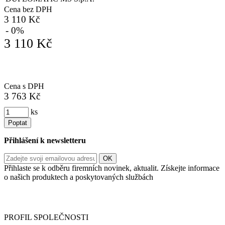
Cena bez DPH
3 110 Kč
- 0%
3 110 Kč
Cena s DPH
3 763 Kč
ks
Poptat
Přihlášení k newsletteru
Přihlaste se k odběru firemních novinek, aktualit. Získejte informace
o našich produktech a poskytovaných službách
Informace o zpracování vašich osobních údajů, které jste do
registračního formuláře vyplnili, naleznete
zde
.
PROFIL SPOLEČNOSTI