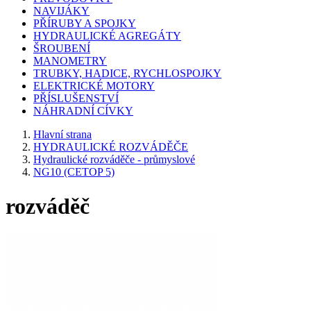
NAVIJÁKY
PŘÍRUBY A SPOJKY
HYDRAULICKÉ AGREGÁTY
ŠROUBENÍ
MANOMETRY
TRUBKY, HADICE, RYCHLOSPOJKY
ELEKTRICKÉ MOTORY
PŘÍSLUŠENSTVÍ
NÁHRADNÍ CÍVKY
Hlavní strana
HYDRAULICKÉ ROZVÁDĚČE
Hydraulické rozváděče - průmyslové
NG10 (CETOP 5)
rozváděč