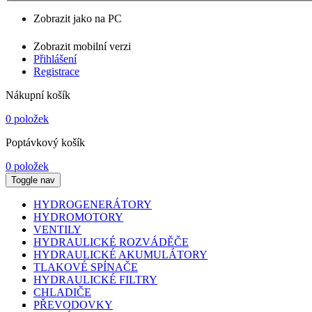
Zobrazit jako na PC
Zobrazit mobilní verzi
Přihlášení
Registrace
Nákupní košík
0 položek
Poptávkový košík
0 položek
Toggle nav
HYDROGENERÁTORY
HYDROMOTORY
VENTILY
HYDRAULICKÉ ROZVÁDĚČE
HYDRAULICKÉ AKUMULÁTORY
TLAKOVÉ SPÍNAČE
HYDRAULICKÉ FILTRY
CHLADIČE
PŘEVODOVKY