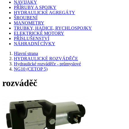
NAVIJÁKY
PŘÍRUBY A SPOJKY
HYDRAULICKÉ AGREGÁTY
ŠROUBENÍ
MANOMETRY
TRUBKY, HADICE, RYCHLOSPOJKY
ELEKTRICKÉ MOTORY
PŘÍSLUŠENSTVÍ
NÁHRADNÍ CÍVKY
Hlavní strana
HYDRAULICKÉ ROZVÁDĚČE
Hydraulické rozváděče - průmyslové
NG10 (CETOP 5)
rozváděč