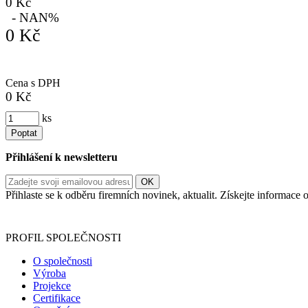
0 Kč
- NAN%
0 Kč
Cena s DPH
0 Kč
ks
Poptat
Přihlášení k newsletteru
Přihlaste se k odběru firemních novinek, aktualit. Získejte informac
Informace o zpracování vašich osobních údajů, které jste do r
PROFIL SPOLEČNOSTI
O společnosti
Výroba
Projekce
Certifikace