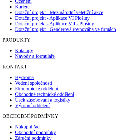
Ocenění
Kariéra
Dotační projekt - Mezinárodní veletržní akce
Dotační projekt - Aplikace VI Plošiny
Dotační projekt - Aplikace VII - Plošiny
Dotační projekt - Genderová rovnováha ve firmách
PRODUKTY
Katalogy
Návody a formuláře
KONTAKT
Hydroma
Vedení společnosti
Ekonomické oddělení
Obchodně-technické oddělení
Úsek zásobování a logistiky
Výrobní oddělení
OBCHODNÍ PODMÍNKY
Nákupní řád
Obchodní podmínky
Záruční podmínky