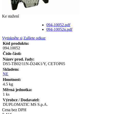
Ke stažení
094-10052.pdf
094-10052n.pdf
Vytiskněte si
Zašlete odkaz
Kód produktu:
094.10052
Číslo části:
Název prod. řady:
DS5-TB02/11N-D24K1/Y, CETOP05
Skladem:
NE
Hmotnost:
4.5 kg
Měrná jednotka:
1 ks
Výrobce / Dodavatel:
DUPLOMATIC MS S.p.A.
Cena bez DPH