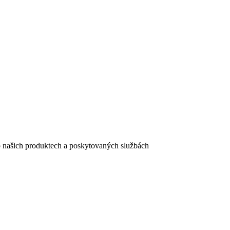
e o našich produktech a poskytovaných službách
egistračního formuláře vyplnili, naleznete
zde
.