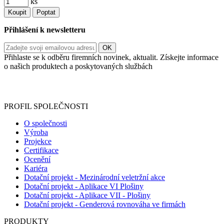
ks
Koupit
Poptat
Přihlášení k newsletteru
Přihlaste se k odběru firemních novinek, aktualit. Získejte informace
o našich produktech a poskytovaných službách
Informace o zpracování vašich osobních údajů, které jste do
registračního formuláře vyplnili, naleznete
zde
.
PROFIL SPOLEČNOSTI
O společnosti
Výroba
Projekce
Certifikace
Ocenění
Kariéra
Dotační projekt - Mezinárodní veletržní akce
Dotační projekt - Aplikace VI Plošiny
Dotační projekt - Aplikace VII - Plošiny
Dotační projekt - Genderová rovnováha ve firmách
PRODUKTY