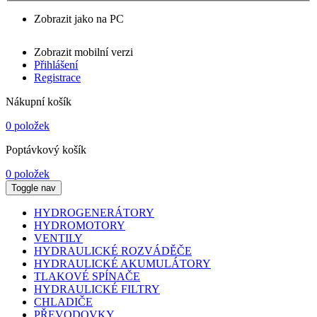
Zobrazit jako na PC
Zobrazit mobilní verzi
Přihlášení
Registrace
Nákupní košík
0 položek
Poptávkový košík
0 položek
Toggle nav
HYDROGENERÁTORY
HYDROMOTORY
VENTILY
HYDRAULICKÉ ROZVÁDĚČE
HYDRAULICKÉ AKUMULÁTORY
TLAKOVÉ SPÍNAČE
HYDRAULICKÉ FILTRY
CHLADIČE
PŘEVODOVKY