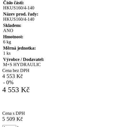
Číslo části:
HKUS160/4-140
Název prod. řady:
HKUS160/4-140
Skladem:
ANO
Hmotnost:
6 kg
Měrná jednotka:
1 ks
Výrobce / Dodavatel:
M+S HYDRAULIC
Cena bez DPH
4 553 Kč
- 0%
4 553 Kč
Cena s DPH
5 509 Kč