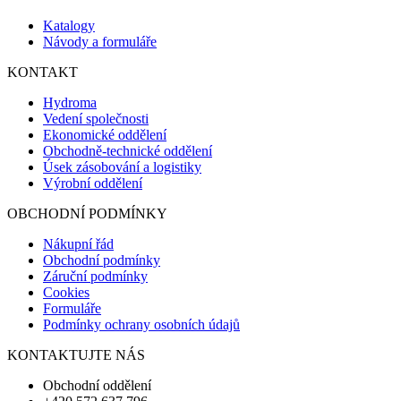
Katalogy
Návody a formuláře
KONTAKT
Hydroma
Vedení společnosti
Ekonomické oddělení
Obchodně-technické oddělení
Úsek zásobování a logistiky
Výrobní oddělení
OBCHODNÍ PODMÍNKY
Nákupní řád
Obchodní podmínky
Záruční podmínky
Cookies
Formuláře
Podmínky ochrany osobních údajů
KONTAKTUJTE NÁS
Obchodní oddělení