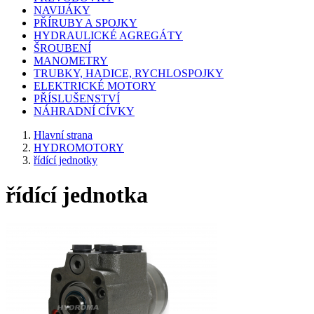
NAVIJÁKY
PŘÍRUBY A SPOJKY
HYDRAULICKÉ AGREGÁTY
ŠROUBENÍ
MANOMETRY
TRUBKY, HADICE, RYCHLOSPOJKY
ELEKTRICKÉ MOTORY
PŘÍSLUŠENSTVÍ
NÁHRADNÍ CÍVKY
Hlavní strana
HYDROMOTORY
řídící jednotky
řídící jednotka