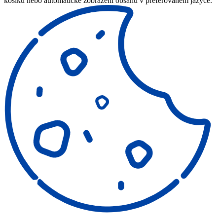
košíku nebo automatické zobrazení obsahu v preferovaném jazyce.