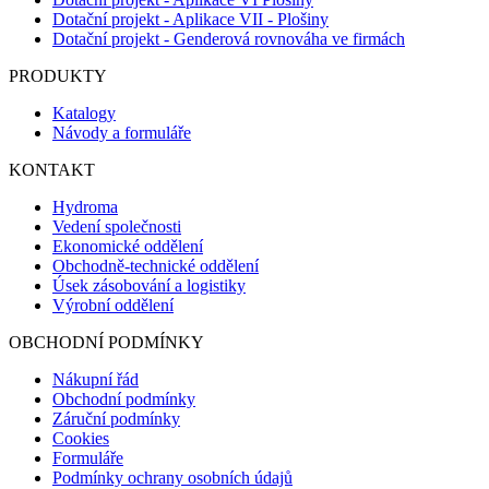
Dotační projekt - Aplikace VII - Plošiny
Dotační projekt - Genderová rovnováha ve firmách
PRODUKTY
Katalogy
Návody a formuláře
KONTAKT
Hydroma
Vedení společnosti
Ekonomické oddělení
Obchodně-technické oddělení
Úsek zásobování a logistiky
Výrobní oddělení
OBCHODNÍ PODMÍNKY
Nákupní řád
Obchodní podmínky
Záruční podmínky
Cookies
Formuláře
Podmínky ochrany osobních údajů