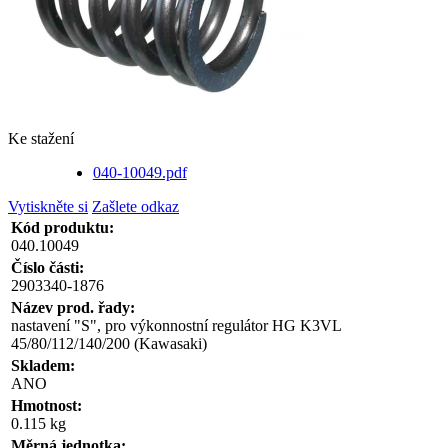
Ke stažení
040-10049.pdf
Vytiskněte si
Zašlete odkaz
Kód produktu:
040.10049
Číslo části:
2903340-1876
Název prod. řady:
nastavení "S", pro výkonnostní regulátor HG K3VL
45/80/112/140/200 (Kawasaki)
Skladem:
ANO
Hmotnost:
0.115 kg
Měrná jednotka: