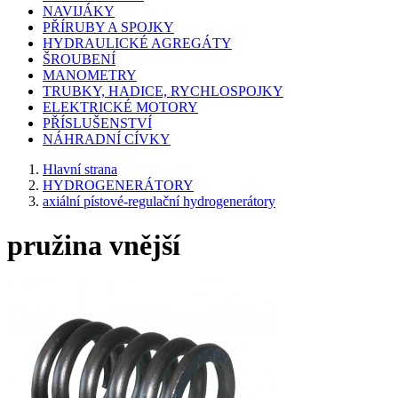
NAVIJÁKY
PŘÍRUBY A SPOJKY
HYDRAULICKÉ AGREGÁTY
ŠROUBENÍ
MANOMETRY
TRUBKY, HADICE, RYCHLOSPOJKY
ELEKTRICKÉ MOTORY
PŘÍSLUŠENSTVÍ
NÁHRADNÍ CÍVKY
Hlavní strana
HYDROGENERÁTORY
axiální pístové-regulační hydrogenerátory
pružina vnější