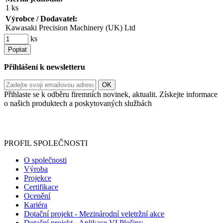
1 ks
Výrobce / Dodavatel:
Kawasaki Precision Machinery (UK) Ltd
ks
Poptat
Přihlášení k newsletteru
Přihlaste se k odběru firemních novinek, aktualit. Získejte informace
o našich produktech a poskytovaných službách
Informace o zpracování vašich osobních údajů, které jste do
registračního formuláře vyplnili, naleznete
zde
.
PROFIL SPOLEČNOSTI
O společnosti
Výroba
Projekce
Certifikace
Ocenění
Kariéra
Dotační projekt - Mezinárodní veletržní akce
Dotační projekt - Aplikace VI Plošiny