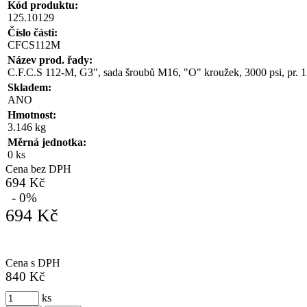
Kód produktu:
125.10129
Číslo části:
CFCS112M
Název prod. řady:
C.F.C.S 112-M, G3", sada šroubů M16, "O" kroužek, 3000 psi, pr. 1
Skladem:
ANO
Hmotnost:
3.146 kg
Měrná jednotka:
0 ks
Cena bez DPH
694 Kč
- 0%
694 Kč
Cena s DPH
840 Kč
ks