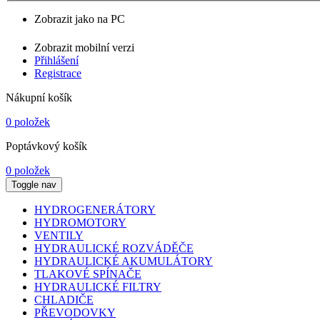
Zobrazit jako na PC
Zobrazit mobilní verzi
Přihlášení
Registrace
Nákupní košík
0 položek
Poptávkový košík
0 položek
Toggle nav
HYDROGENERÁTORY
HYDROMOTORY
VENTILY
HYDRAULICKÉ ROZVÁDĚČE
HYDRAULICKÉ AKUMULÁTORY
TLAKOVÉ SPÍNAČE
HYDRAULICKÉ FILTRY
CHLADIČE
PŘEVODOVKY