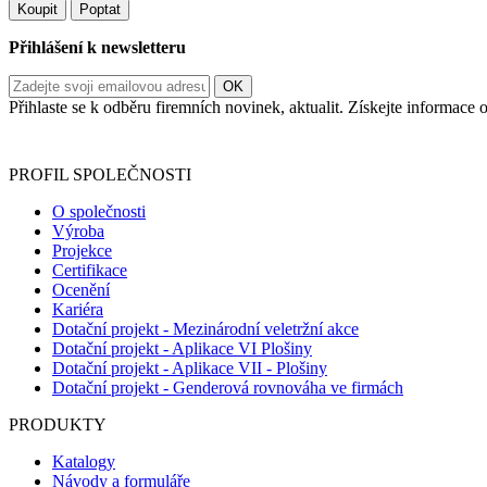
Koupit
Poptat
Přihlášení k newsletteru
Přihlaste se k odběru firemních novinek, aktualit. Získejte informac
Informace o zpracování vašich osobních údajů, které jste do r
PROFIL SPOLEČNOSTI
O společnosti
Výroba
Projekce
Certifikace
Ocenění
Kariéra
Dotační projekt - Mezinárodní veletržní akce
Dotační projekt - Aplikace VI Plošiny
Dotační projekt - Aplikace VII - Plošiny
Dotační projekt - Genderová rovnováha ve firmách
PRODUKTY
Katalogy
Návody a formuláře