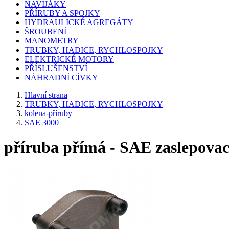
NAVIJÁKY
PŘÍRUBY A SPOJKY
HYDRAULICKÉ AGREGÁTY
ŠROUBENÍ
MANOMETRY
TRUBKY, HADICE, RYCHLOSPOJKY
ELEKTRICKÉ MOTORY
PŘÍSLUŠENSTVÍ
NÁHRADNÍ CÍVKY
Hlavní strana
TRUBKY, HADICE, RYCHLOSPOJKY
kolena-příruby
SAE 3000
příruba přímá - SAE zaslepovac