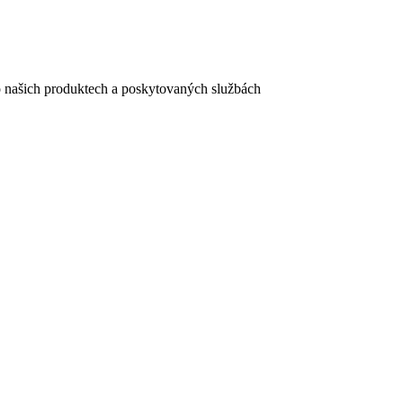
e o našich produktech a poskytovaných službách
egistračního formuláře vyplnili, naleznete
zde
.