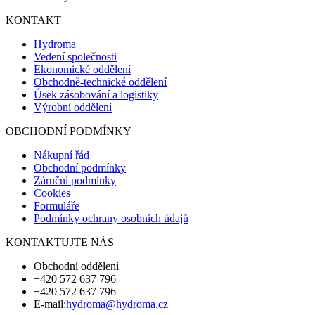
KONTAKT
Hydroma
Vedení společnosti
Ekonomické oddělení
Obchodně-technické oddělení
Úsek zásobování a logistiky
Výrobní oddělení
OBCHODNÍ PODMÍNKY
Nákupní řád
Obchodní podmínky
Záruční podmínky
Cookies
Formuláře
Podmínky ochrany osobních údajů
KONTAKTUJTE NÁS
Obchodní oddělení
+420 572 637 796
+420 572 637 796
E-mail:
hydroma@hydroma.cz