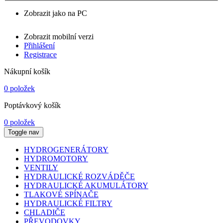
Zobrazit jako na PC
Zobrazit mobilní verzi
Přihlášení
Registrace
Nákupní košík
0 položek
Poptávkový košík
0 položek
Toggle nav
HYDROGENERÁTORY
HYDROMOTORY
VENTILY
HYDRAULICKÉ ROZVÁDĚČE
HYDRAULICKÉ AKUMULÁTORY
TLAKOVÉ SPÍNAČE
HYDRAULICKÉ FILTRY
CHLADIČE
PŘEVODOVKY