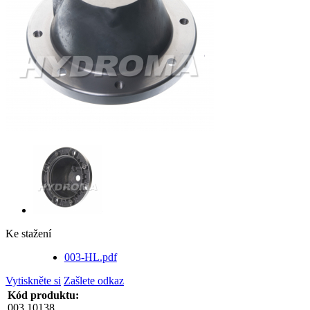
Ke stažení
003-HL.pdf
Vytiskněte si
Zašlete odkaz
Kód produktu:
003.10138