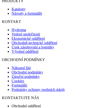
PRODUKTY
Katalogy
Návody a formuláře
KONTAKT
Hydroma
Vedení společnosti
Ekonomické oddělení
Obchodně-technické oddělení
Úsek zásobování a logistiky
Výrobní oddělení
OBCHODNÍ PODMÍNKY
Nákupní řád
Obchodní podmínky
Záruční podmínky
Cookies
Formuláře
Podmínky ochrany osobních údajů
KONTAKTUJTE NÁS
Obchodní oddělení