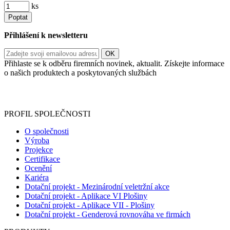
ks
Poptat
Přihlášení k newsletteru
Přihlaste se k odběru firemních novinek, aktualit. Získejte informace
o našich produktech a poskytovaných službách
Informace o zpracování vašich osobních údajů, které jste do
registračního formuláře vyplnili, naleznete
zde
.
PROFIL SPOLEČNOSTI
O společnosti
Výroba
Projekce
Certifikace
Ocenění
Kariéra
Dotační projekt - Mezinárodní veletržní akce
Dotační projekt - Aplikace VI Plošiny
Dotační projekt - Aplikace VII - Plošiny
Dotační projekt - Genderová rovnováha ve firmách