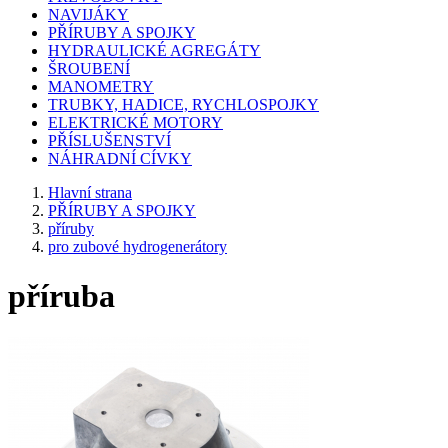
NAVIJÁKY
PŘÍRUBY A SPOJKY
HYDRAULICKÉ AGREGÁTY
ŠROUBENÍ
MANOMETRY
TRUBKY, HADICE, RYCHLOSPOJKY
ELEKTRICKÉ MOTORY
PŘÍSLUŠENSTVÍ
NÁHRADNÍ CÍVKY
Hlavní strana
PŘÍRUBY A SPOJKY
příruby
pro zubové hydrogenerátory
příruba