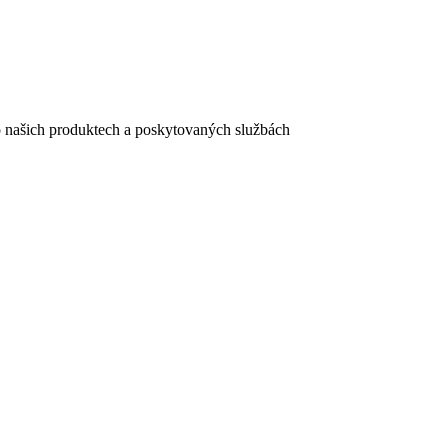
e o našich produktech a poskytovaných službách
egistračního formuláře vyplnili, naleznete
zde
.