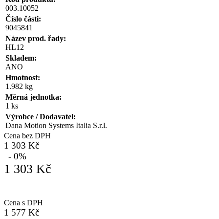
003.10052
Číslo části:
9045841
Název prod. řady:
HL12
Skladem:
ANO
Hmotnost:
1.982 kg
Měrná jednotka:
1 ks
Výrobce / Dodavatel:
Dana Motion Systems Italia S.r.l.
Cena bez DPH
1 303 Kč
- 0%
1 303 Kč
Cena s DPH
1 577 Kč