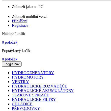
Zobrazit jako na PC
Zobrazit mobilní verzi
Přihlášení
Registrace
Nákupní košík
0 položek
Poptávkový košík
0 položek
Toggle nav
HYDROGENERÁTORY
HYDROMOTORY
VENTILY
HYDRAULICKÉ ROZVÁDĚČE
HYDRAULICKÉ AKUMULÁTORY
TLAKOVÉ SPÍNAČE
HYDRAULICKÉ FILTRY
CHLADIČE
PŘEVODOVKY