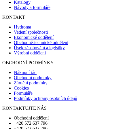
Katalogy
Návody a formuláře
KONTAKT
Hydroma
Vedení společnosti
Ekonomické oddělení
Obchodně-technické oddělení
Úsek zásobování a logistiky
Výrobní oddělení
OBCHODNÍ PODMÍNKY
Nákupní řád
Obchodní podmínky
Záruční podmínky
Cookies
Formuláře
Podmínky ochrany osobních údajů
KONTAKTUJTE NÁS
Obchodní oddělení
+420 572 637 796
+420 572 637 796