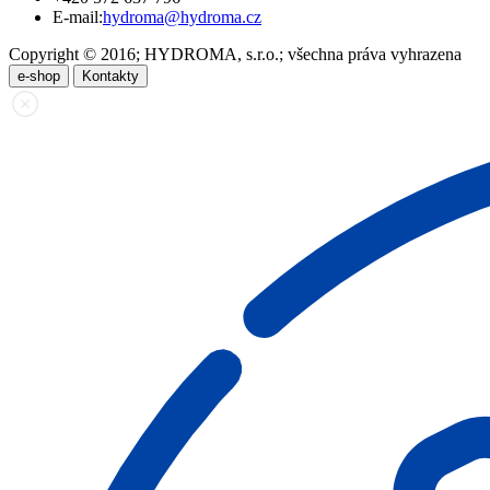
E-mail:
hydroma@hydroma.cz
Copyright © 2016; HYDROMA, s.r.o.; všechna práva vyhrazena
e-shop
Kontakty