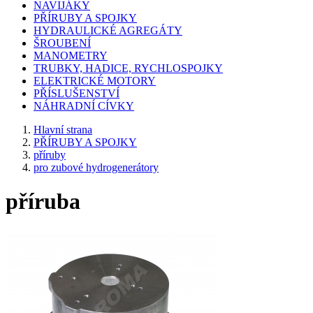
NAVIJÁKY
PŘÍRUBY A SPOJKY
HYDRAULICKÉ AGREGÁTY
ŠROUBENÍ
MANOMETRY
TRUBKY, HADICE, RYCHLOSPOJKY
ELEKTRICKÉ MOTORY
PŘÍSLUŠENSTVÍ
NÁHRADNÍ CÍVKY
Hlavní strana
PŘÍRUBY A SPOJKY
příruby
pro zubové hydrogenerátory
příruba