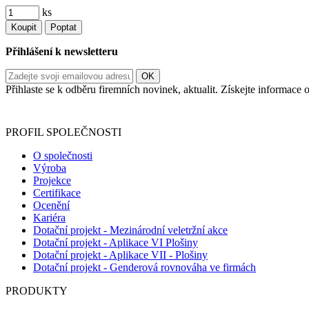
ks
Koupit
Poptat
Přihlášení k newsletteru
Přihlaste se k odběru firemních novinek, aktualit. Získejte informac
Informace o zpracování vašich osobních údajů, které jste do r
PROFIL SPOLEČNOSTI
O společnosti
Výroba
Projekce
Certifikace
Ocenění
Kariéra
Dotační projekt - Mezinárodní veletržní akce
Dotační projekt - Aplikace VI Plošiny
Dotační projekt - Aplikace VII - Plošiny
Dotační projekt - Genderová rovnováha ve firmách
PRODUKTY