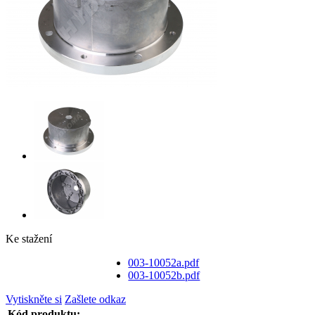
Ke stažení
003-10052a.pdf
003-10052b.pdf
Vytiskněte si
Zašlete odkaz
Kód produktu: