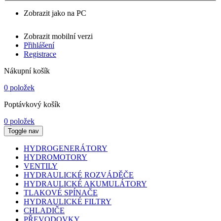
Zobrazit jako na PC
Zobrazit mobilní verzi
Přihlášení
Registrace
Nákupní košík
0 položek
Poptávkový košík
0 položek
Toggle nav
HYDROGENERÁTORY
HYDROMOTORY
VENTILY
HYDRAULICKÉ ROZVÁDĚČE
HYDRAULICKÉ AKUMULÁTORY
TLAKOVÉ SPÍNAČE
HYDRAULICKÉ FILTRY
CHLADIČE
PŘEVODOVKY