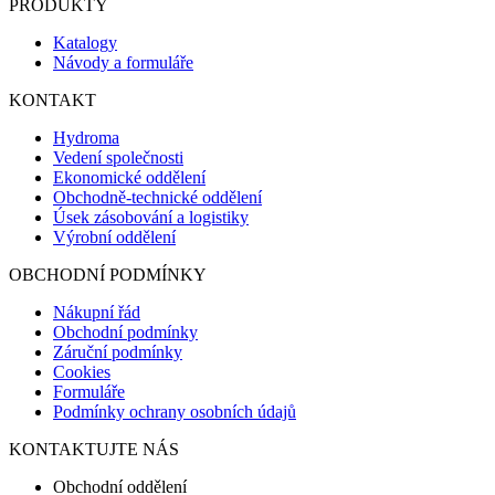
PRODUKTY
Katalogy
Návody a formuláře
KONTAKT
Hydroma
Vedení společnosti
Ekonomické oddělení
Obchodně-technické oddělení
Úsek zásobování a logistiky
Výrobní oddělení
OBCHODNÍ PODMÍNKY
Nákupní řád
Obchodní podmínky
Záruční podmínky
Cookies
Formuláře
Podmínky ochrany osobních údajů
KONTAKTUJTE NÁS
Obchodní oddělení