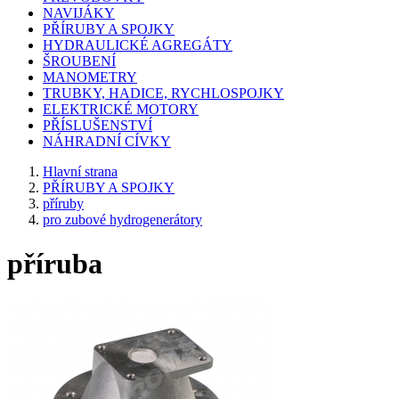
NAVIJÁKY
PŘÍRUBY A SPOJKY
HYDRAULICKÉ AGREGÁTY
ŠROUBENÍ
MANOMETRY
TRUBKY, HADICE, RYCHLOSPOJKY
ELEKTRICKÉ MOTORY
PŘÍSLUŠENSTVÍ
NÁHRADNÍ CÍVKY
Hlavní strana
PŘÍRUBY A SPOJKY
příruby
pro zubové hydrogenerátory
příruba