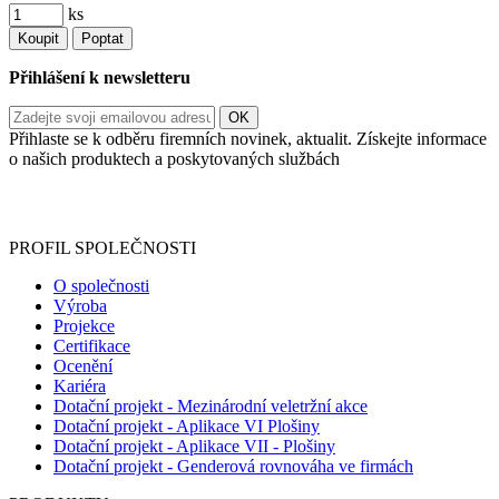
ks
Koupit
Poptat
Přihlášení k newsletteru
Přihlaste se k odběru firemních novinek, aktualit. Získejte informace
o našich produktech a poskytovaných službách
Informace o zpracování vašich osobních údajů, které jste do
registračního formuláře vyplnili, naleznete
zde
.
PROFIL SPOLEČNOSTI
O společnosti
Výroba
Projekce
Certifikace
Ocenění
Kariéra
Dotační projekt - Mezinárodní veletržní akce
Dotační projekt - Aplikace VI Plošiny
Dotační projekt - Aplikace VII - Plošiny
Dotační projekt - Genderová rovnováha ve firmách