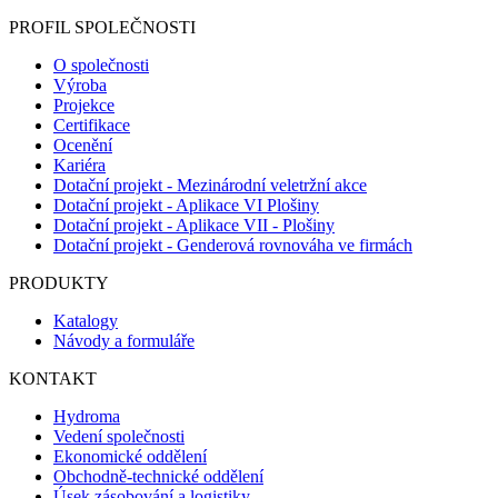
PROFIL SPOLEČNOSTI
O společnosti
Výroba
Projekce
Certifikace
Ocenění
Kariéra
Dotační projekt - Mezinárodní veletržní akce
Dotační projekt - Aplikace VI Plošiny
Dotační projekt - Aplikace VII - Plošiny
Dotační projekt - Genderová rovnováha ve firmách
PRODUKTY
Katalogy
Návody a formuláře
KONTAKT
Hydroma
Vedení společnosti
Ekonomické oddělení
Obchodně-technické oddělení
Úsek zásobování a logistiky