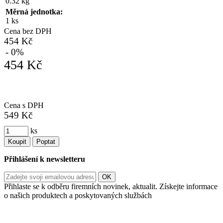
0.32 kg
Měrná jednotka:
1 ks
Cena bez DPH
454 Kč
- 0%
454 Kč
Cena s DPH
549 Kč
ks
Koupit
Poptat
Přihlášení k newsletteru
Přihlaste se k odběru firemních novinek, aktualit. Získejte informace
o našich produktech a poskytovaných službách
Informace o zpracování vašich osobních údajů, které jste do
registračního formuláře vyplnili, naleznete
zde
.