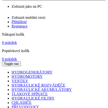
Zobrazit jako na PC
Zobrazit mobilní verzi
Přihlášení
Registrace
Nákupní košík
0 položek
Poptávkový košík
0 položek
Toggle nav
HYDROGENERÁTORY
HYDROMOTORY
VENTILY
HYDRAULICKÉ ROZVÁDĚČE
HYDRAULICKÉ AKUMULÁTORY
TLAKOVÉ SPÍNAČE
HYDRAULICKÉ FILTRY
CHLADIČE
PŘEVODOVKY