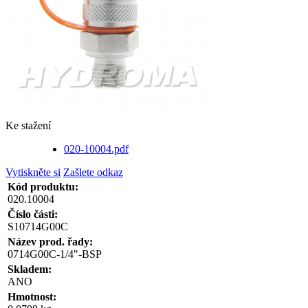
Ke stažení
020-10004.pdf
Vytiskněte si
Zašlete odkaz
Kód produktu:
020.10004
Číslo části:
S10714G00C
Název prod. řady:
0714G00C-1/4"-BSP
Skladem:
ANO
Hmotnost: