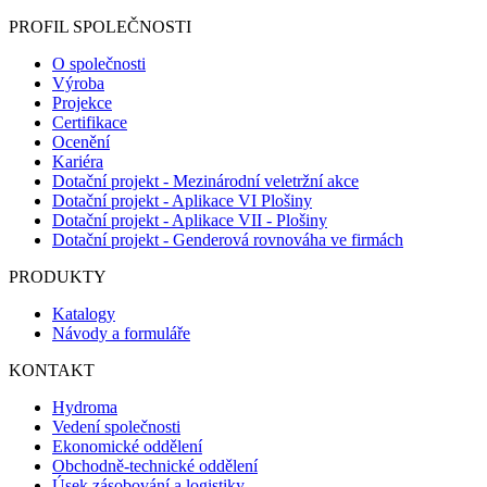
PROFIL SPOLEČNOSTI
O společnosti
Výroba
Projekce
Certifikace
Ocenění
Kariéra
Dotační projekt - Mezinárodní veletržní akce
Dotační projekt - Aplikace VI Plošiny
Dotační projekt - Aplikace VII - Plošiny
Dotační projekt - Genderová rovnováha ve firmách
PRODUKTY
Katalogy
Návody a formuláře
KONTAKT
Hydroma
Vedení společnosti
Ekonomické oddělení
Obchodně-technické oddělení
Úsek zásobování a logistiky