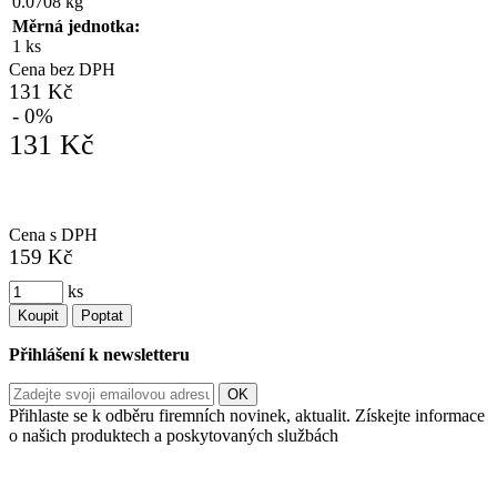
0.0708 kg
Měrná jednotka:
1 ks
Cena bez DPH
131 Kč
- 0%
131 Kč
Cena s DPH
159 Kč
ks
Koupit
Poptat
Přihlášení k newsletteru
Přihlaste se k odběru firemních novinek, aktualit. Získejte informace
o našich produktech a poskytovaných službách
Informace o zpracování vašich osobních údajů, které jste do
registračního formuláře vyplnili, naleznete
zde
.