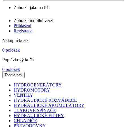
Zobrazit jako na PC
Zobrazit mobilní verzi
Přihlášení
Registrace
Nákupní košík
0 položek
Poptávkový košík
0 položek
Toggle nav
HYDROGENERÁTORY
HYDROMOTORY
VENTILY
HYDRAULICKÉ ROZVÁDĚČE
HYDRAULICKÉ AKUMULÁTORY
TLAKOVÉ SPÍNAČE
HYDRAULICKÉ FILTRY
CHLADIČE
PŘEVODOVKY