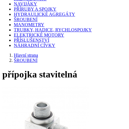
NAVIJÁKY
PŘÍRUBY A SPOJKY
HYDRAULICKÉ AGREGÁTY
ŠROUBENÍ
MANOMETRY
TRUBKY, HADICE, RYCHLOSPOJKY
ELEKTRICKÉ MOTORY
PŘÍSLUŠENSTVÍ
NÁHRADNÍ CÍVKY
Hlavní strana
ŠROUBENÍ
přípojka stavitelná