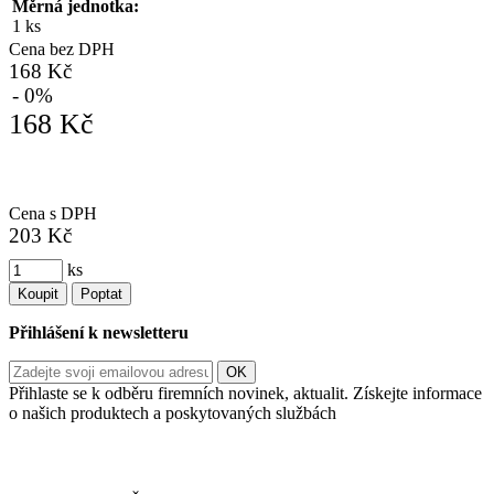
Měrná jednotka:
1 ks
Cena bez DPH
168 Kč
- 0%
168 Kč
Cena s DPH
203 Kč
ks
Koupit
Poptat
Přihlášení k newsletteru
Přihlaste se k odběru firemních novinek, aktualit. Získejte informace
o našich produktech a poskytovaných službách
Informace o zpracování vašich osobních údajů, které jste do
registračního formuláře vyplnili, naleznete
zde
.