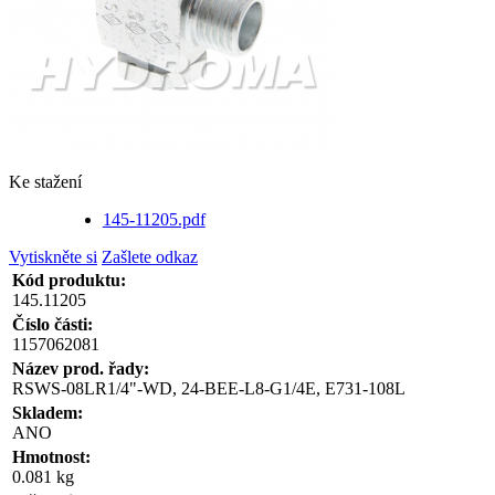
Ke stažení
145-11205.pdf
Vytiskněte si
Zašlete odkaz
Kód produktu:
145.11205
Číslo části:
1157062081
Název prod. řady:
RSWS-08LR1/4"-WD, 24-BEE-L8-G1/4E, E731-108L
Skladem:
ANO
Hmotnost:
0.081 kg