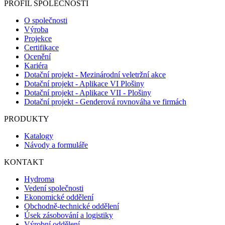
PROFIL SPOLEČNOSTI
O společnosti
Výroba
Projekce
Certifikace
Ocenění
Kariéra
Dotační projekt - Mezinárodní veletržní akce
Dotační projekt - Aplikace VI Plošiny
Dotační projekt - Aplikace VII - Plošiny
Dotační projekt - Genderová rovnováha ve firmách
PRODUKTY
Katalogy
Návody a formuláře
KONTAKT
Hydroma
Vedení společnosti
Ekonomické oddělení
Obchodně-technické oddělení
Úsek zásobování a logistiky
Výrobní oddělení