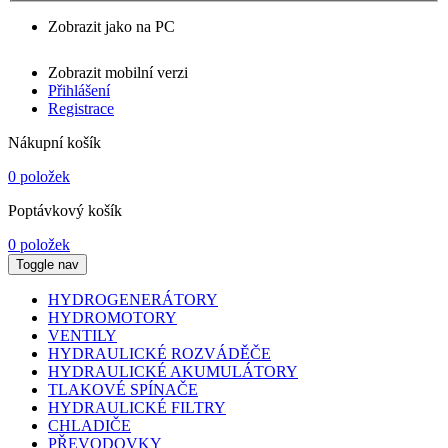
Zobrazit jako na PC
Zobrazit mobilní verzi
Přihlášení
Registrace
Nákupní košík
0 položek
Poptávkový košík
0 položek
Toggle nav
HYDROGENERÁTORY
HYDROMOTORY
VENTILY
HYDRAULICKÉ ROZVÁDĚČE
HYDRAULICKÉ AKUMULÁTORY
TLAKOVÉ SPÍNAČE
HYDRAULICKÉ FILTRY
CHLADIČE
PŘEVODOVKY