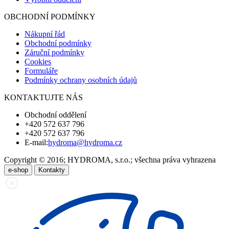
OBCHODNÍ PODMÍNKY
Nákupní řád
Obchodní podmínky
Záruční podmínky
Cookies
Formuláře
Podmínky ochrany osobních údajů
KONTAKTUJTE NÁS
Obchodní oddělení
+420 572 637 796
+420 572 637 796
E-mail:
hydroma@hydroma.cz
Copyright © 2016; HYDROMA, s.r.o.; všechna práva vyhrazena
e-shop
Kontakty