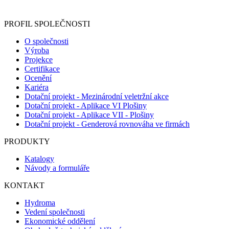
registračního formuláře vyplnili, naleznete
zde
.
PROFIL SPOLEČNOSTI
O společnosti
Výroba
Projekce
Certifikace
Ocenění
Kariéra
Dotační projekt - Mezinárodní veletržní akce
Dotační projekt - Aplikace VI Plošiny
Dotační projekt - Aplikace VII - Plošiny
Dotační projekt - Genderová rovnováha ve firmách
PRODUKTY
Katalogy
Návody a formuláře
KONTAKT
Hydroma
Vedení společnosti
Ekonomické oddělení