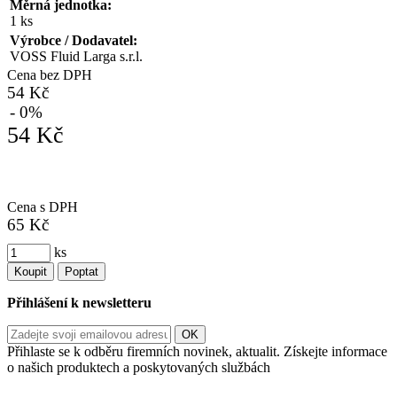
Měrná jednotka:
1 ks
Výrobce / Dodavatel:
VOSS Fluid Larga s.r.l.
Cena bez DPH
54 Kč
- 0%
54 Kč
Cena s DPH
65 Kč
ks
Koupit
Poptat
Přihlášení k newsletteru
Přihlaste se k odběru firemních novinek, aktualit. Získejte informace
o našich produktech a poskytovaných službách
Informace o zpracování vašich osobních údajů, které jste do