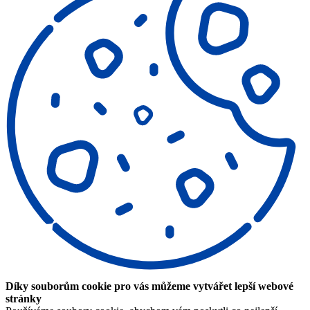
Díky souborům cookie pro vás můžeme vytvářet lepší webové
stránky