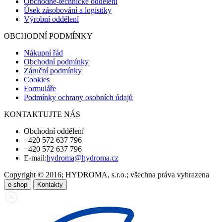
Obchodně-technické oddělení
Úsek zásobování a logistiky
Výrobní oddělení
OBCHODNÍ PODMÍNKY
Nákupní řád
Obchodní podmínky
Záruční podmínky
Cookies
Formuláře
Podmínky ochrany osobních údajů
KONTAKTUJTE NÁS
Obchodní oddělení
+420 572 637 796
+420 572 637 796
E-mail:
hydroma@hydroma.cz
Copyright © 2016; HYDROMA, s.r.o.; všechna práva vyhrazena
e-shop
Kontakty