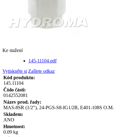
Ke stažení
145-11104.pdf
Vytiskněte si
Zašlete odkaz
Kód produktu:
145.11104
Číslo části:
0142552081
Název prod. řady:
MAS-8SR (1/2"), 24-PGS-S8-IG1/2B, E401-108S O.M.
Skladem:
ANO
Hmotnost:
0.09 kg