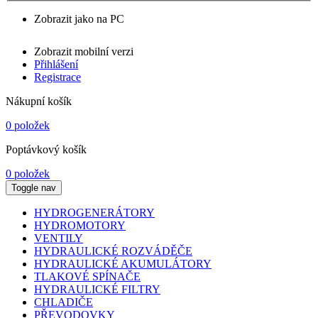
Zobrazit jako na PC
Zobrazit mobilní verzi
Přihlášení
Registrace
Nákupní košík
0 položek
Poptávkový košík
0 položek
Toggle nav
HYDROGENERÁTORY
HYDROMOTORY
VENTILY
HYDRAULICKÉ ROZVÁDĚČE
HYDRAULICKÉ AKUMULÁTORY
TLAKOVÉ SPÍNAČE
HYDRAULICKÉ FILTRY
CHLADIČE
PŘEVODOVKY