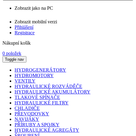
Zobrazit jako na PC
Zobrazit mobilní verzi
Přihlášení
Registrace
Nákupní košík
0 položek
Toggle nav
HYDROGENERÁTORY
HYDROMOTORY
VENTILY
HYDRAULICKÉ ROZVÁDĚČE
HYDRAULICKÉ AKUMULÁTORY
TLAKOVÉ SPÍNAČE
HYDRAULICKÉ FILTRY
CHLADIČE
PŘEVODOVKY
NAVIJÁKY
PŘÍRUBY A SPOJKY
HYDRAULICKÉ AGREGÁTY
ŠROUBENÍ