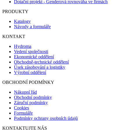
Dotační projekt - Genderová rovnováha ve firmách
PRODUKTY
Katalogy
Návody a formuláře
KONTAKT
Hydroma
Vedení společnosti
Ekonomické oddělení
Obchodně-technické oddělení
Úsek zásobování a logistiky
Výrobní oddělení
OBCHODNÍ PODMÍNKY
Nákupní řád
Obchodní podmínky
Záruční podmínky
Cookies
Formuláře
Podmínky ochrany osobních údajů
KONTAKTUJTE NÁS