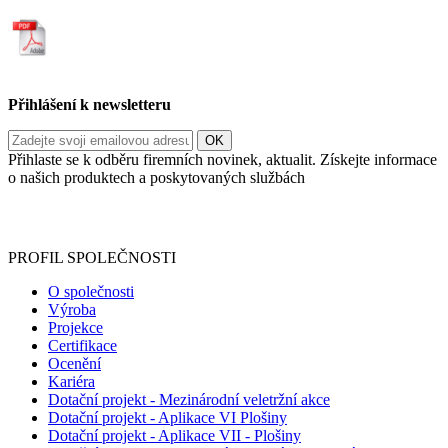
Přihlášení k newsletteru
Přihlaste se k odběru firemních novinek, aktualit. Získejte informace
o našich produktech a poskytovaných službách
Informace o zpracování vašich osobních údajů, které jste do
registračního formuláře vyplnili, naleznete
zde
.
PROFIL SPOLEČNOSTI
O společnosti
Výroba
Projekce
Certifikace
Ocenění
Kariéra
Dotační projekt - Mezinárodní veletržní akce
Dotační projekt - Aplikace VI Plošiny
Dotační projekt - Aplikace VII - Plošiny