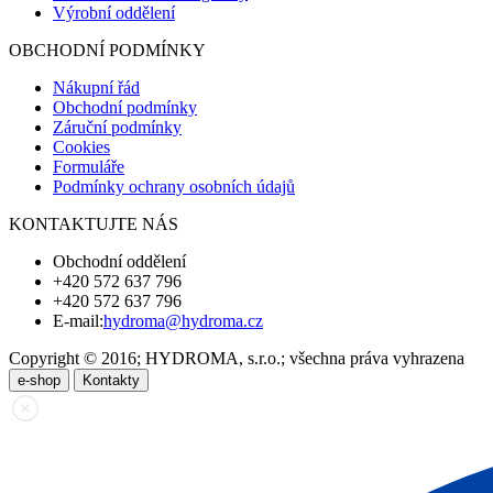
Výrobní oddělení
OBCHODNÍ PODMÍNKY
Nákupní řád
Obchodní podmínky
Záruční podmínky
Cookies
Formuláře
Podmínky ochrany osobních údajů
KONTAKTUJTE NÁS
Obchodní oddělení
+420 572 637 796
+420 572 637 796
E-mail:
hydroma@hydroma.cz
Copyright © 2016; HYDROMA, s.r.o.; všechna práva vyhrazena
e-shop
Kontakty