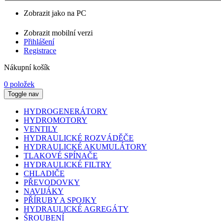
Zobrazit jako na PC
Zobrazit mobilní verzi
Přihlášení
Registrace
Nákupní košík
0 položek
Toggle nav
HYDROGENERÁTORY
HYDROMOTORY
VENTILY
HYDRAULICKÉ ROZVÁDĚČE
HYDRAULICKÉ AKUMULÁTORY
TLAKOVÉ SPÍNAČE
HYDRAULICKÉ FILTRY
CHLADIČE
PŘEVODOVKY
NAVIJÁKY
PŘÍRUBY A SPOJKY
HYDRAULICKÉ AGREGÁTY
ŠROUBENÍ