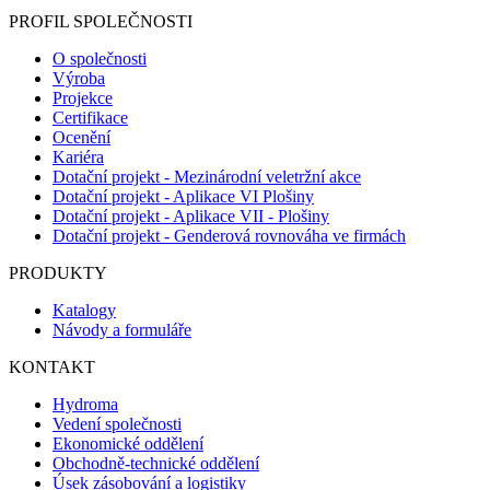
PROFIL SPOLEČNOSTI
O společnosti
Výroba
Projekce
Certifikace
Ocenění
Kariéra
Dotační projekt - Mezinárodní veletržní akce
Dotační projekt - Aplikace VI Plošiny
Dotační projekt - Aplikace VII - Plošiny
Dotační projekt - Genderová rovnováha ve firmách
PRODUKTY
Katalogy
Návody a formuláře
KONTAKT
Hydroma
Vedení společnosti
Ekonomické oddělení
Obchodně-technické oddělení
Úsek zásobování a logistiky