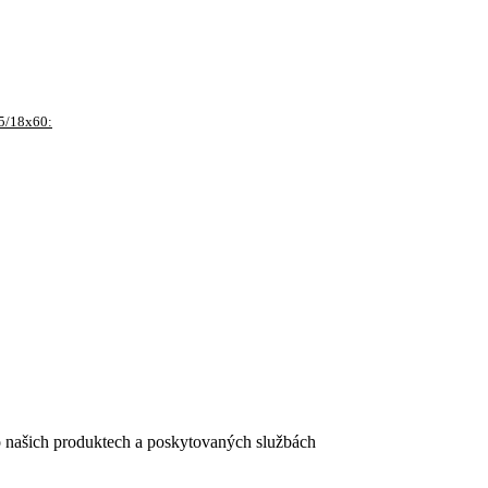
5/18x60:
e o našich produktech a poskytovaných službách
egistračního formuláře vyplnili, naleznete
zde
.