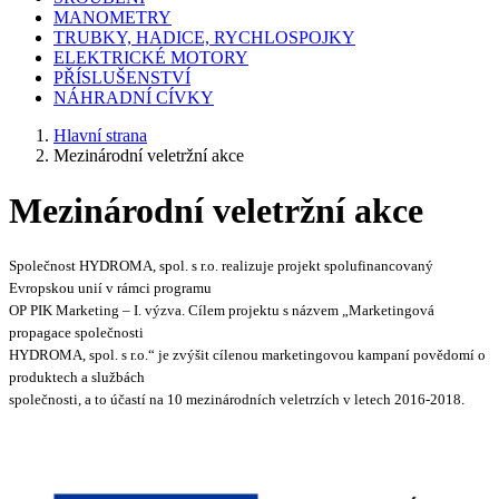
MANOMETRY
TRUBKY, HADICE, RYCHLOSPOJKY
ELEKTRICKÉ MOTORY
PŘÍSLUŠENSTVÍ
NÁHRADNÍ CÍVKY
Hlavní strana
Mezinárodní veletržní akce
Mezinárodní veletržní akce
Společnost HYDROMA, spol. s r.o.
realizuje projekt spolufinancovaný
Evropskou unií v rámci programu
OP PIK
Marketing – I. výzva
. Cílem projektu s názvem „Marketingová
propagace společnosti
HYDROMA, spol. s r.o.“ je zvýšit cílenou marketingovou kampaní povědomí o
produktech a službách
společnosti, a to účastí na 10 mezinárodních veletrzích v letech 2016-2018
.