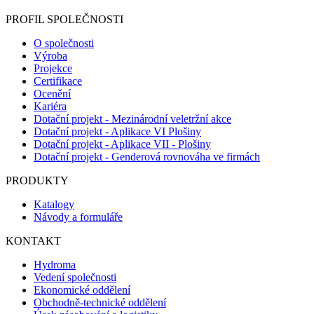
PROFIL SPOLEČNOSTI
O společnosti
Výroba
Projekce
Certifikace
Ocenění
Kariéra
Dotační projekt - Mezinárodní veletržní akce
Dotační projekt - Aplikace VI Plošiny
Dotační projekt - Aplikace VII - Plošiny
Dotační projekt - Genderová rovnováha ve firmách
PRODUKTY
Katalogy
Návody a formuláře
KONTAKT
Hydroma
Vedení společnosti
Ekonomické oddělení
Obchodně-technické oddělení