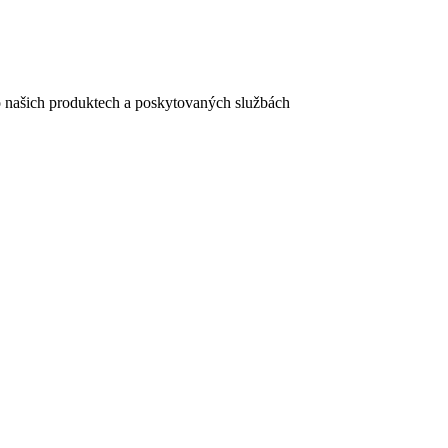
e o našich produktech a poskytovaných službách
egistračního formuláře vyplnili, naleznete
zde
.