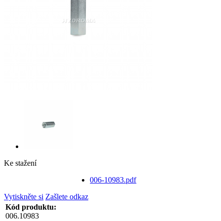
Ke stažení
006-10983.pdf
Vytiskněte si
Zašlete odkaz
Kód produktu:
006.10983