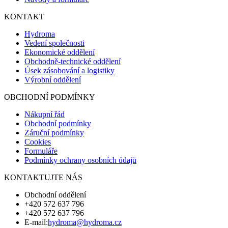
KONTAKT
Hydroma
Vedení společnosti
Ekonomické oddělení
Obchodně-technické oddělení
Úsek zásobování a logistiky
Výrobní oddělení
OBCHODNÍ PODMÍNKY
Nákupní řád
Obchodní podmínky
Záruční podmínky
Cookies
Formuláře
Podmínky ochrany osobních údajů
KONTAKTUJTE NÁS
Obchodní oddělení
+420 572 637 796
+420 572 637 796
E-mail:
hydroma@hydroma.cz