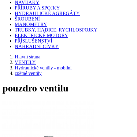
NAVIJÁKY
PŘÍRUBY A SPOJKY
HYDRAULICKÉ AGREGÁTY
ŠROUBENÍ
MANOMETRY
TRUBKY, HADICE, RYCHLOSPOJKY
ELEKTRICKÉ MOTORY
PŘÍSLUŠENSTVÍ
NÁHRADNÍ CÍVKY
Hlavní strana
VENTILY
Hydraulické ventily - mobilní
zpětné ventily
pouzdro ventilu