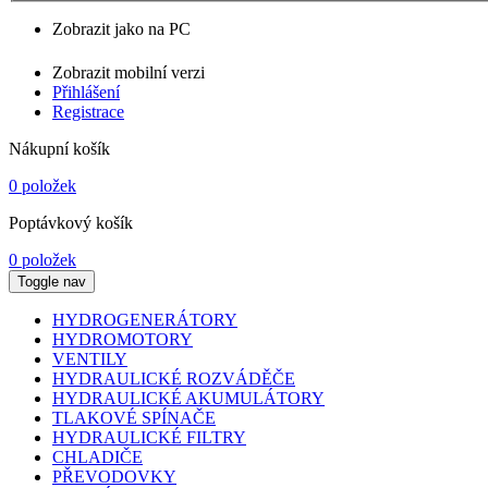
Zobrazit jako na PC
Zobrazit mobilní verzi
Přihlášení
Registrace
Nákupní košík
0 položek
Poptávkový košík
0 položek
Toggle nav
HYDROGENERÁTORY
HYDROMOTORY
VENTILY
HYDRAULICKÉ ROZVÁDĚČE
HYDRAULICKÉ AKUMULÁTORY
TLAKOVÉ SPÍNAČE
HYDRAULICKÉ FILTRY
CHLADIČE
PŘEVODOVKY