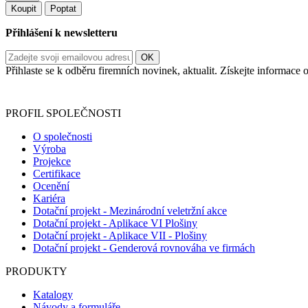
Koupit
Poptat
Přihlášení k newsletteru
Přihlaste se k odběru firemních novinek, aktualit. Získejte informac
Informace o zpracování vašich osobních údajů, které jste do r
PROFIL SPOLEČNOSTI
O společnosti
Výroba
Projekce
Certifikace
Ocenění
Kariéra
Dotační projekt - Mezinárodní veletržní akce
Dotační projekt - Aplikace VI Plošiny
Dotační projekt - Aplikace VII - Plošiny
Dotační projekt - Genderová rovnováha ve firmách
PRODUKTY
Katalogy
Návody a formuláře