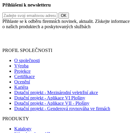
Přihlášení k newsletteru
Přihlaste se k odběru firemních novinek, aktualit. Získejte informace
o našich produktech a poskytovaných službách
Informace o zpracování vašich osobních údajů, které jste do
registračního formuláře vyplnili, naleznete
zde
.
PROFIL SPOLEČNOSTI
O společnosti
Výroba
Projekce
Certifikace
Ocenění
Kariéra
Dotační projekt - Mezinárodní veletržní akce
Dotační projekt - Aplikace VI Plošiny
Dotační projekt - Aplikace VII - Plošiny
Dotační projekt - Genderová rovnováha ve firmách
PRODUKTY
Katalogy