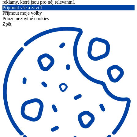
reklamy, které jsou pro něj relevantní.
Přijmout vše a zavřít
Přijmout moje volby
Pouze nezbytné cookies
Zpět