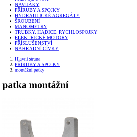
NAVIJÁKY
PŘÍRUBY A SPOJKY
HYDRAULICKÉ AGREGÁTY
ŠROUBENÍ
MANOMETRY
TRUBKY, HADICE, RYCHLOSPOJKY
ELEKTRICKÉ MOTORY
PŘÍSLUŠENSTVÍ
NÁHRADNÍ CÍVKY
Hlavní strana
PŘÍRUBY A SPOJKY
montážní patky
patka montážní