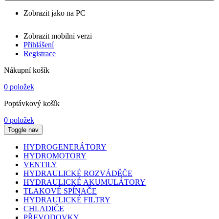
Zobrazit jako na PC
Zobrazit mobilní verzi
Přihlášení
Registrace
Nákupní košík
0 položek
Poptávkový košík
0 položek
Toggle nav
HYDROGENERÁTORY
HYDROMOTORY
VENTILY
HYDRAULICKÉ ROZVÁDĚČE
HYDRAULICKÉ AKUMULÁTORY
TLAKOVÉ SPÍNAČE
HYDRAULICKÉ FILTRY
CHLADIČE
PŘEVODOVKY