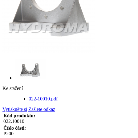
Ke stažení
022-10010.pdf
Vytiskněte si
Zašlete odkaz
Kód produktu:
022.10010
Číslo části:
P200