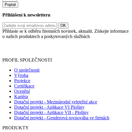
Poptat
Přihlášení k newsletteru
Přihlaste se k odběru firemních novinek, aktualit. Získejte informace
o našich produktech a poskytovaných službách
Informace o zpracování vašich osobních údajů, které jste do
registračního formuláře vyplnili, naleznete
zde
.
PROFIL SPOLEČNOSTI
O společnosti
Výroba
Projekce
Certifikace
Ocenění
Kariéra
Dotační projekt - Mezinárodní veletržní akce
Dotační projekt - Aplikace VI Plošiny
Dotační projekt - Aplikace VII - Plošiny
Dotační projekt - Genderová rovnováha ve firmách
PRODUKTY