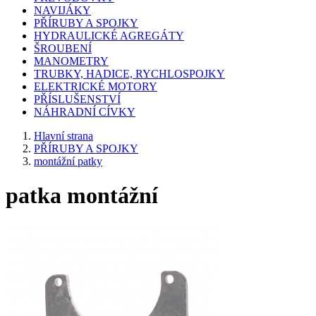
NAVIJÁKY
PŘÍRUBY A SPOJKY
HYDRAULICKÉ AGREGÁTY
ŠROUBENÍ
MANOMETRY
TRUBKY, HADICE, RYCHLOSPOJKY
ELEKTRICKÉ MOTORY
PŘÍSLUŠENSTVÍ
NÁHRADNÍ CÍVKY
Hlavní strana
PŘÍRUBY A SPOJKY
montážní patky
patka montážní