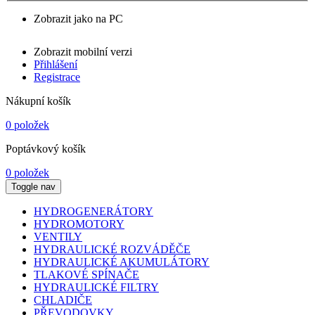
Zobrazit jako na PC
Zobrazit mobilní verzi
Přihlášení
Registrace
Nákupní košík
0 položek
Poptávkový košík
0 položek
Toggle nav
HYDROGENERÁTORY
HYDROMOTORY
VENTILY
HYDRAULICKÉ ROZVÁDĚČE
HYDRAULICKÉ AKUMULÁTORY
TLAKOVÉ SPÍNAČE
HYDRAULICKÉ FILTRY
CHLADIČE
PŘEVODOVKY