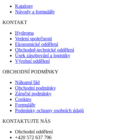
Katalogy
Návody a formuláře
KONTAKT
Hydroma
Vedení společnosti
Ekonomické oddělení
Obchodně-technické oddělení
Úsek zásobování a logistiky
Výrobní oddělení
OBCHODNÍ PODMÍNKY
Nákupní řád
Obchodní podmínky
Záruční podmínky
Cookies
Formuláře
Podmínky ochrany osobních údajů
KONTAKTUJTE NÁS
Obchodní oddělení
+420 572 637 796