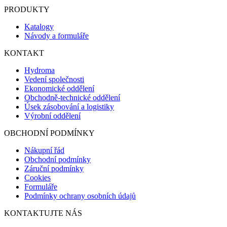
PRODUKTY
Katalogy
Návody a formuláře
KONTAKT
Hydroma
Vedení společnosti
Ekonomické oddělení
Obchodně-technické oddělení
Úsek zásobování a logistiky
Výrobní oddělení
OBCHODNÍ PODMÍNKY
Nákupní řád
Obchodní podmínky
Záruční podmínky
Cookies
Formuláře
Podmínky ochrany osobních údajů
KONTAKTUJTE NÁS