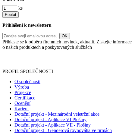
ks
Poptat
Přihlášení k newsletteru
Přihlaste se k odběru firemních novinek, aktualit. Získejte informace
o našich produktech a poskytovaných službách
Informace o zpracování vašich osobních údajů, které jste do
registračního formuláře vyplnili, naleznete
zde
.
PROFIL SPOLEČNOSTI
O společnosti
Výroba
Projekce
Certifikace
Ocenění
Kariéra
Dotační projekt - Mezinárodní veletržní akce
Dotační projekt - Aplikace VI Plošiny
Dotační projekt - Aplikace VII - Plošiny
Dotační projekt - Genderová rovnováha ve firmách