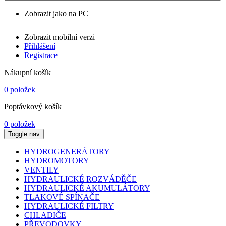
Zobrazit jako na PC
Zobrazit mobilní verzi
Přihlášení
Registrace
Nákupní košík
0 položek
Poptávkový košík
0 položek
Toggle nav
HYDROGENERÁTORY
HYDROMOTORY
VENTILY
HYDRAULICKÉ ROZVÁDĚČE
HYDRAULICKÉ AKUMULÁTORY
TLAKOVÉ SPÍNAČE
HYDRAULICKÉ FILTRY
CHLADIČE
PŘEVODOVKY