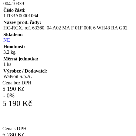
004.10339
Číslo části:
1TI33A00001064
Název prod. řady:
HC-RCX, ref. 63360, 04 A02 MA F 01F 00R 6 WH48 RA G02
Skladem:
NE
Hmotnost:
3.2 kg
Měrná jednotka:
1 ks
Výrobce / Dodavatel:
Walvoil S.p.A.
Cena bez DPH
5 190 Kč
- 0%
5 190 Kč
Cena s DPH
6 280 Kč