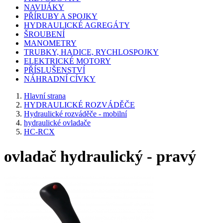
NAVIJÁKY
PŘÍRUBY A SPOJKY
HYDRAULICKÉ AGREGÁTY
ŠROUBENÍ
MANOMETRY
TRUBKY, HADICE, RYCHLOSPOJKY
ELEKTRICKÉ MOTORY
PŘÍSLUŠENSTVÍ
NÁHRADNÍ CÍVKY
Hlavní strana
HYDRAULICKÉ ROZVÁDĚČE
Hydraulické rozváděče - mobilní
hydraulické ovladače
HC-RCX
ovladač hydraulický - pravý