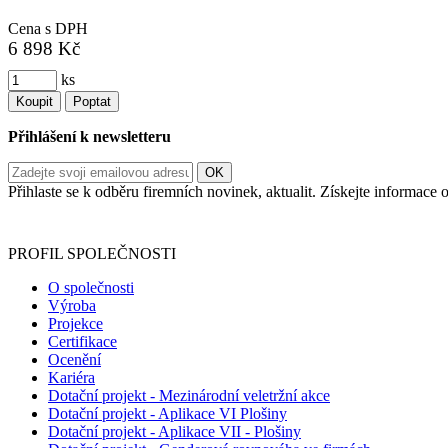
Cena s DPH
6 898 Kč
ks
Koupit
Poptat
Přihlášení k newsletteru
Přihlaste se k odběru firemních novinek, aktualit. Získejte informac
Informace o zpracování vašich osobních údajů, které jste do r
PROFIL SPOLEČNOSTI
O společnosti
Výroba
Projekce
Certifikace
Ocenění
Kariéra
Dotační projekt - Mezinárodní veletržní akce
Dotační projekt - Aplikace VI Plošiny
Dotační projekt - Aplikace VII - Plošiny