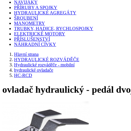
NAVIJÁKY
PŘÍRUBY A SPOJKY
HYDRAULICKÉ AGREGÁTY
ŠROUBENÍ
MANOMETRY
TRUBKY, HADICE, RYCHLOSPOJKY
ELEKTRICKÉ MOTORY
PŘÍSLUŠENSTVÍ
NÁHRADNÍ CÍVKY
Hlavní strana
HYDRAULICKÉ ROZVÁDĚČE
Hydraulické rozváděče - mobilní
hydraulické ovladače
HC-RCD
ovladač hydraulický - pedál dvo