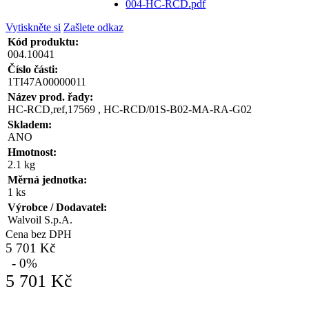
004-HC-RCD.pdf
Vytiskněte si
Zašlete odkaz
Kód produktu:
004.10041
Číslo části:
1TI47A00000011
Název prod. řady:
HC-RCD,ref,17569 , HC-RCD/01S-B02-MA-RA-G02
Skladem:
ANO
Hmotnost:
2.1 kg
Měrná jednotka:
1 ks
Výrobce / Dodavatel:
Walvoil S.p.A.
Cena bez DPH
5 701 Kč
- 0%
5 701 Kč