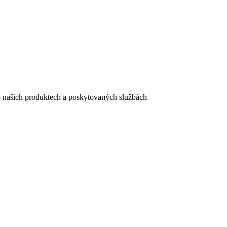
e o našich produktech a poskytovaných službách
egistračního formuláře vyplnili, naleznete
zde
.