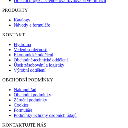
Dotační projekt - Genderová rovnováha ve firmách
PRODUKTY
Katalogy
Návody a formuláře
KONTAKT
Hydroma
Vedení společnosti
Ekonomické oddělení
Obchodně-technické oddělení
Úsek zásobování a logistiky
Výrobní oddělení
OBCHODNÍ PODMÍNKY
Nákupní řád
Obchodní podmínky
Záruční podmínky
Cookies
Formuláře
Podmínky ochrany osobních údajů
KONTAKTUJTE NÁS