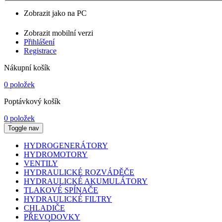
Zobrazit jako na PC
Zobrazit mobilní verzi
Přihlášení
Registrace
Nákupní košík
0 položek
Poptávkový košík
0 položek
Toggle nav
HYDROGENERÁTORY
HYDROMOTORY
VENTILY
HYDRAULICKÉ ROZVÁDĚČE
HYDRAULICKÉ AKUMULÁTORY
TLAKOVÉ SPÍNAČE
HYDRAULICKÉ FILTRY
CHLADIČE
PŘEVODOVKY