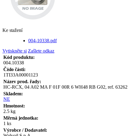
Ke stažení
004-10338.pdf
Vytiskněte si
Zašlete odkaz
Kód produktu:
004.10338
Číslo části:
1TI33A00001123
Název prod. řady:
HC-RCX, 04 A02 MA F 01F 00R 6 WH48 RB G02, ref. 63262
Skladem:
NE
Hmotnost:
2.5 kg
Měrná jednotka:
1 ks
Výrobce / Dodavatel:
Walvoil S.p.A.