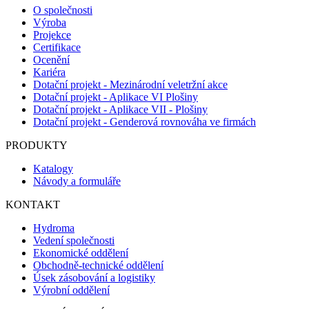
O společnosti
Výroba
Projekce
Certifikace
Ocenění
Kariéra
Dotační projekt - Mezinárodní veletržní akce
Dotační projekt - Aplikace VI Plošiny
Dotační projekt - Aplikace VII - Plošiny
Dotační projekt - Genderová rovnováha ve firmách
PRODUKTY
Katalogy
Návody a formuláře
KONTAKT
Hydroma
Vedení společnosti
Ekonomické oddělení
Obchodně-technické oddělení
Úsek zásobování a logistiky
Výrobní oddělení