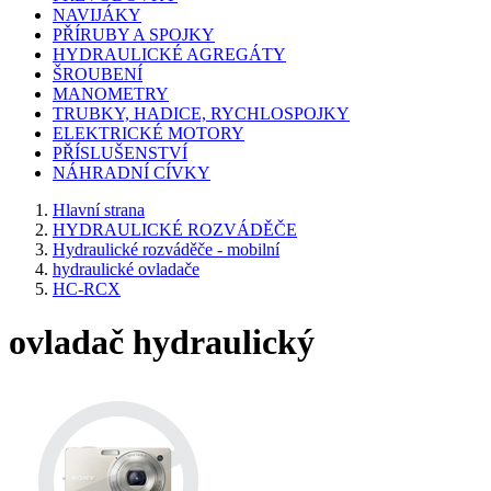
NAVIJÁKY
PŘÍRUBY A SPOJKY
HYDRAULICKÉ AGREGÁTY
ŠROUBENÍ
MANOMETRY
TRUBKY, HADICE, RYCHLOSPOJKY
ELEKTRICKÉ MOTORY
PŘÍSLUŠENSTVÍ
NÁHRADNÍ CÍVKY
Hlavní strana
HYDRAULICKÉ ROZVÁDĚČE
Hydraulické rozváděče - mobilní
hydraulické ovladače
HC-RCX
ovladač hydraulický