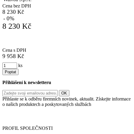
Cena bez DPH
8 230 Kč
- 0%
8 230 Kč
Cena s DPH
9 958 Kč
ks
Poptat
Přihlášení k newsletteru
Přihlaste se k odběru firemních novinek, aktualit. Získejte informace
o našich produktech a poskytovaných službách
Informace o zpracování vašich osobních údajů, které jste do
registračního formuláře vyplnili, naleznete
zde
.
PROFIL SPOLEČNOSTI