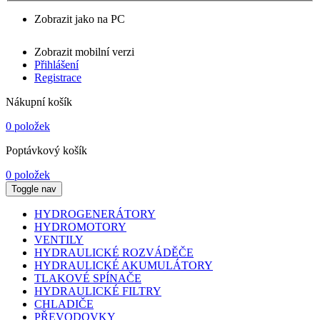
Zobrazit jako na PC
Zobrazit mobilní verzi
Přihlášení
Registrace
Nákupní košík
0 položek
Poptávkový košík
0 položek
Toggle nav
HYDROGENERÁTORY
HYDROMOTORY
VENTILY
HYDRAULICKÉ ROZVÁDĚČE
HYDRAULICKÉ AKUMULÁTORY
TLAKOVÉ SPÍNAČE
HYDRAULICKÉ FILTRY
CHLADIČE
PŘEVODOVKY