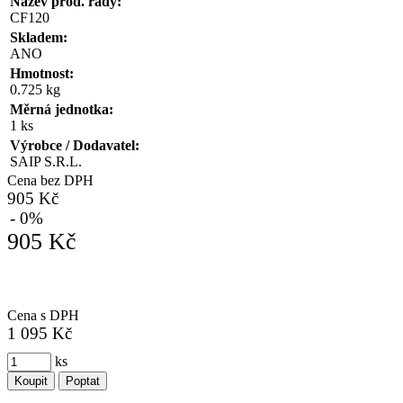
Název prod. řady:
CF120
Skladem:
ANO
Hmotnost:
0.725 kg
Měrná jednotka:
1 ks
Výrobce / Dodavatel:
SAIP S.R.L.
Cena bez DPH
905 Kč
- 0%
905 Kč
Cena s DPH
1 095 Kč
ks
Koupit
Poptat