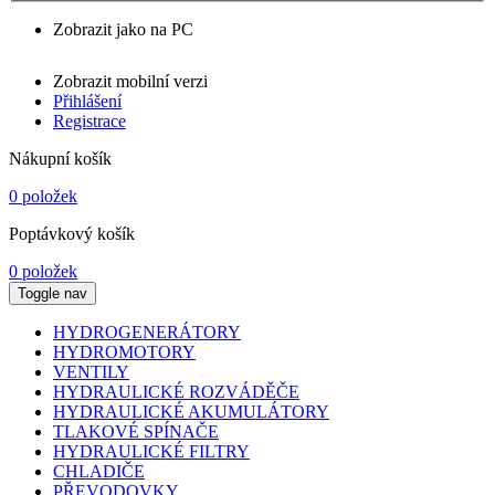
Zobrazit jako na PC
Zobrazit mobilní verzi
Přihlášení
Registrace
Nákupní košík
0 položek
Poptávkový košík
0 položek
Toggle nav
HYDROGENERÁTORY
HYDROMOTORY
VENTILY
HYDRAULICKÉ ROZVÁDĚČE
HYDRAULICKÉ AKUMULÁTORY
TLAKOVÉ SPÍNAČE
HYDRAULICKÉ FILTRY
CHLADIČE
PŘEVODOVKY