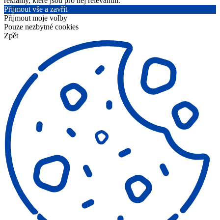
reklamy, které jsou pro něj relevantní.
Přijmout vše a zavřít
Přijmout moje volby
Pouze nezbytné cookies
Zpět