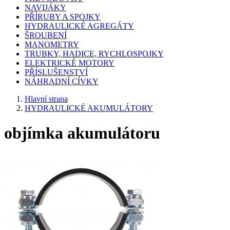
NAVIJÁKY
PŘÍRUBY A SPOJKY
HYDRAULICKÉ AGREGÁTY
ŠROUBENÍ
MANOMETRY
TRUBKY, HADICE, RYCHLOSPOJKY
ELEKTRICKÉ MOTORY
PŘÍSLUŠENSTVÍ
NÁHRADNÍ CÍVKY
Hlavní strana
HYDRAULICKÉ AKUMULÁTORY
objímka akumulátoru