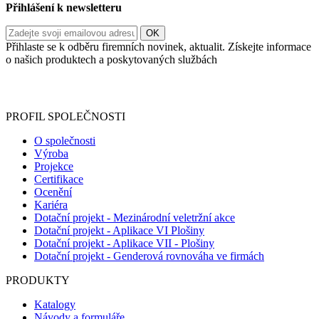
Přihlášení k newsletteru
Přihlaste se k odběru firemních novinek, aktualit. Získejte informace
o našich produktech a poskytovaných službách
Informace o zpracování vašich osobních údajů, které jste do
registračního formuláře vyplnili, naleznete
zde
.
PROFIL SPOLEČNOSTI
O společnosti
Výroba
Projekce
Certifikace
Ocenění
Kariéra
Dotační projekt - Mezinárodní veletržní akce
Dotační projekt - Aplikace VI Plošiny
Dotační projekt - Aplikace VII - Plošiny
Dotační projekt - Genderová rovnováha ve firmách
PRODUKTY
Katalogy
Návody a formuláře