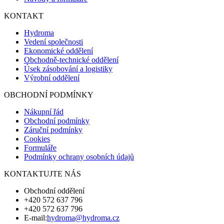
KONTAKT
Hydroma
Vedení společnosti
Ekonomické oddělení
Obchodně-technické oddělení
Úsek zásobování a logistiky
Výrobní oddělení
OBCHODNÍ PODMÍNKY
Nákupní řád
Obchodní podmínky
Záruční podmínky
Cookies
Formuláře
Podmínky ochrany osobních údajů
KONTAKTUJTE NÁS
Obchodní oddělení
+420 572 637 796
+420 572 637 796
E-mail:
hydroma@hydroma.cz